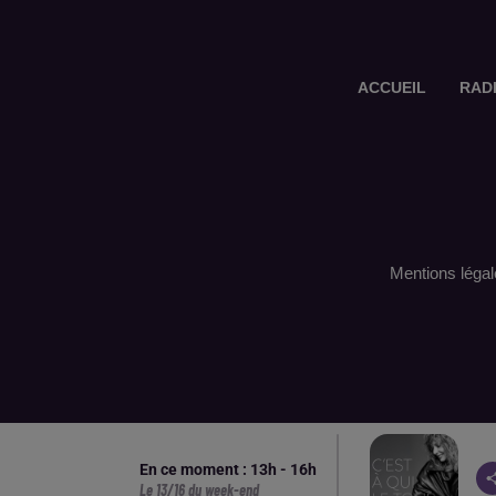
ACCUEIL
RAD
Mentions légal
En ce moment :
13
h -
16
h
Le 13/16 du week-end