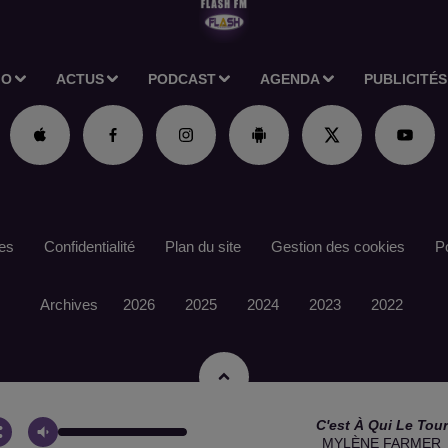
IO
ACTUS
PODCAST
AGENDA
PUBLICITÉS
es
Confidentialité
Plan du site
Gestion des cookies
Po
Archives
2026
2025
2024
2023
2022
C'est À Qui Le Tour
MYLÈNE FARMER