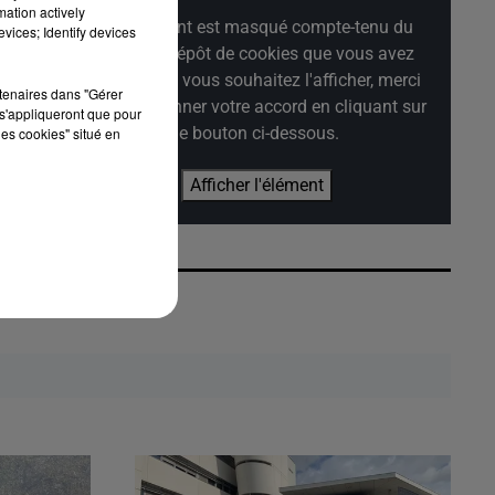
mation actively
Cet élément est masqué compte-tenu du
vices; Identify devices
refus du dépôt de cookies que vous avez
exprimé. Si vous souhaitez l'afficher, merci
rtenaires dans "Gérer
de nous donner votre accord en cliquant sur
s'appliqueront que pour
le bouton ci-dessous.
les cookies" situé en
Afficher l'élément