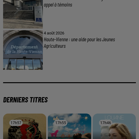
appel à témoins
4 août 2026
Haute-Vienne : une aide pour les Jeunes
Agriculteurs
DERNIERS TITRES
17h57
17h57
17h55
17h55
17h46
17h46