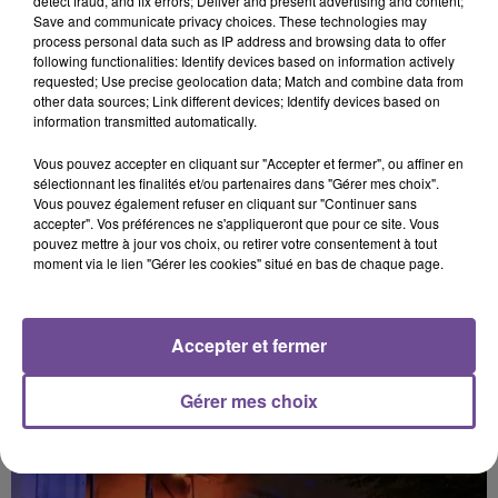
detect fraud, and fix errors; Deliver and present advertising and content;
dépôt de cookies que vous avez exprimé. Si vous
Save and communicate privacy choices. These technologies may
process personal data such as IP address and browsing data to offer
souhaitez l'afficher, merci de nous donner votre accord
following functionalities: Identify devices based on information actively
en cliquant sur le bouton ci-dessous.
requested; Use precise geolocation data; Match and combine data from
other data sources; Link different devices; Identify devices based on
information transmitted automatically.
Afficher l'élément
Vous pouvez accepter en cliquant sur "Accepter et fermer", ou affiner en
sélectionnant les finalités et/ou partenaires dans "Gérer mes choix".
Vous pouvez également refuser en cliquant sur "Continuer sans
accepter". Vos préférences ne s'appliqueront que pour ce site. Vous
pouvez mettre à jour vos choix, ou retirer votre consentement à tout
moment via le lien "Gérer les cookies" situé en bas de chaque page.
PRÈS DE CHEZ VOUS
Accepter et fermer
Gérer mes choix