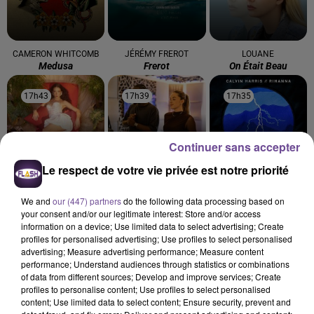
CAMERON WHITCOMB
JÉRÉMY FREROT
LOUANE
Medusa
Frerot
On Était Beau
17h43
17h43
17h39
17h39
17h35
17h35
Continuer sans accepter
Le respect de votre vie privée est notre priorité
NAIKA
JUNGELI FEAT. EMMA
CALVIN HARRIS FEAT.
One Track Mind
Juste Un Peu
RIHANNA
We and
our (447) partners
do the following data processing based on
This Is What You
your consent and/or our legitimate interest: Store and/or access
Came For
information on a device; Use limited data to select advertising; Create
profiles for personalised advertising; Use profiles to select personalised
advertising; Measure advertising performance; Measure content
performance; Understand audiences through statistics or combinations
of data from different sources; Develop and improve services; Create
profiles to personalise content; Use profiles to select personalised
content; Use limited data to select content; Ensure security, prevent and
Cet élément est masqué compte-tenu du refus du