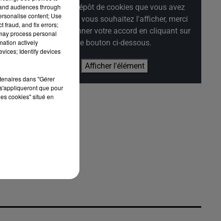
refus du dépôt de cookies que vous avez
tand audiences through
personalise content; Use
exprimé. Si vous souhaitez l'afficher, merci
 fraud, and fix errors;
urs
de nous donner votre accord en cliquant sur
 may process personal
s
le bouton ci-dessous.
mation actively
vices; Identify devices
Afficher l'élément
rtenaires dans "Gérer
s'appliqueront que pour
les cookies" situé en
le