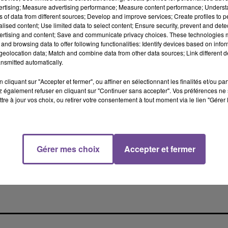
llis au titre de l'Aide Sociale à l'Enfance, provenant de Haute-
vertising; Measure advertising performance; Measure content performance; Unders
ns of data from different sources; Develop and improve services; Create profiles to 
 juger les parcours familiaux et de vie des jeunes mais de les
alised content; Use limited data to select content; Ensure security, prevent and detect
nviron des jeunes accueillis. "La majorité des ces jeunes Mine
ertising and content; Save and communicate privacy choices. These technologies
e de trouver une nouvelle chance dans notre pays. Engagés dan
and browsing data to offer following functionalities: Identify devices based on infor
eolocation data; Match and combine data from other data sources; Link different de
e française, ils manifestent beaucoup de motivation comme en
nsmitted automatically.
ux et les associations qui les encadrent. Il est absolument
 détient se désolidarisent des propos de son chroniqueur".
cliquant sur "Accepter et fermer", ou affiner en sélectionnant les finalités et/ou pa
 également refuser en cliquant sur "Continuer sans accepter". Vos préférences ne 
 la lutte contre le racisme"
tre à jour vos choix, ou retirer votre consentement à tout moment via le lien "Gérer 
il départemental de la Haute-Vienne et de son président Jean-
ette occasion, le mouvement exhorte la collectivité départementa
eunes mineurs étrangers. Le MRAP Limoges Haute-Vienne est
Gérer mes choix
Accepter et fermer
tend porter plainte contre le chroniqueur et la direction de la
la haine raciste, en raison de la diffusion en différé des propos