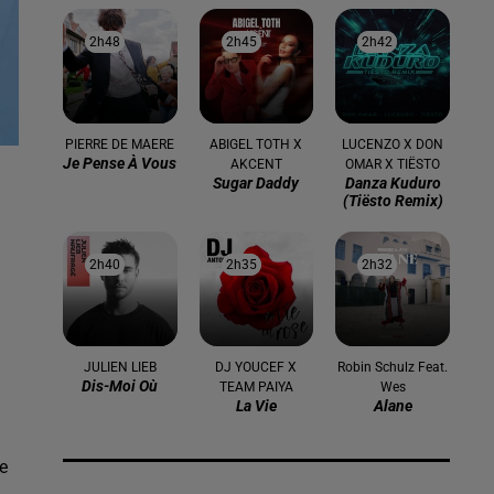
2h48
2h48
2h45
2h45
2h42
2h42
PIERRE DE MAERE
ABIGEL TOTH X
LUCENZO X DON
Je Pense À Vous
AKCENT
OMAR X TIËSTO
Sugar Daddy
Danza Kuduro
(tiësto Remix)
2h40
2h40
2h35
2h35
2h32
2h32
JULIEN LIEB
DJ YOUCEF X
Robin Schulz Feat.
Dis-Moi Où
TEAM PAIYA
Wes
La Vie
Alane
e