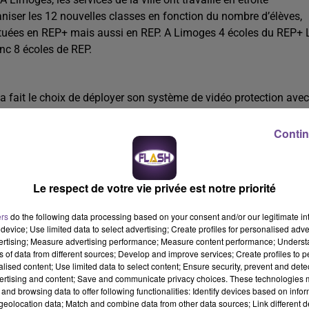
aniser les 12 nouvelles classes en fonction du nombre d’élèves,
situées en REP+ mais aussi en REP. A Limoges 4 écoles du REP+ 
nc 8 écoles de REP.
s a fait le choix de déployer son système de vidéo protection avec
liques ou privées. 9 caméras ont déjà été posées lors des phas
les installations (soir 24 écoles). Le déploiement se poursuivra 
Contin
Le respect de votre vie privée est notre priorité
ision possible pour les enfants, la ville de Limoges a décidé de
aire 2017-2018. Emile Roger Lombertie a informé en juin dernier
ers
do the following data processing based on your consent and/or our legitimate int
 le courrier il précise vouloir engager une consultation de
device; Use limited data to select advertising; Create profiles for personalised adver
vertising; Measure advertising performance; Measure content performance; Unders
s d’élèves, afin de déterminer les futurs rythmes des enfants
ns of data from different sources; Develop and improve services; Create profiles to 
alised content; Use limited data to select content; Ensure security, prevent and detect
ertising and content; Save and communicate privacy choices. These technologies
17-2018
and browsing data to offer following functionalities: Identify devices based on infor
eolocation data; Match and combine data from other data sources; Link different de