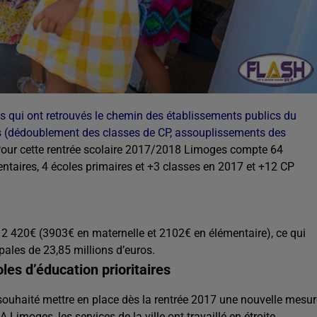
es qui ont retrouvés le chemin des établissements publics du
s (dédoublement des classes de CP, assouplissements des
our cette rentrée scolaire 2017/2018 Limoges compte 64
entaires, 4 écoles primaires et +3 classes en 2017 et +12 CP
de 2 420€ (3903€ en maternelle et 2102€ en élémentaire), ce qui
pales de 23,85 millions d’euros.
es d’éducation prioritaires
 souhaité mettre en place dès la rentrée 2017 une nouvelle mesur
 Limoges, les services de la ville ont travaillé en étroite