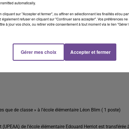
cadémique des Services de l’éducation Nationale, les modification
nsmitted automatically.
tures de classes :
cliquant sur "Accepter et fermer", ou affiner en sélectionnant les finalités et/ou pa
 également refuser en cliquant sur "Continuer sans accepter". Vos préférences ne 
tre à jour vos choix, ou retirer votre consentement à tout moment via le lien "Gérer 
us une ULIS)
e 6)
Gérer mes choix
Accepter et fermer
es que de classe » à l’école élémentaire Léon Blim ( 1 poste)
 (UPEAA) de l’école élémentaire Edouard Herriot est transférée 