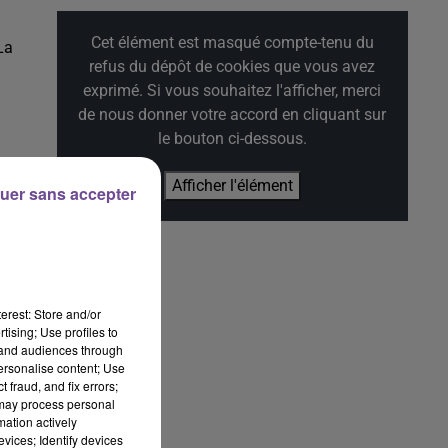
Cet élément est masqué compte-tenu du
La
refus du dépôt de cookies que vous avez
exprimé. Si vous souhaitez l'afficher, merci
de nous donner votre accord en cliquant sur
le bouton ci-dessous.
es
Afficher l'élément
au
uer sans accepter
erest: Store and/or
tising; Use profiles to
tand audiences through
personalise content; Use
 fraud, and fix errors;
 may process personal
mation actively
vices; Identify devices