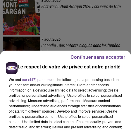
8 août 2026
Festival du Mont-Gargan 2026 : six jours de fête
7 août 2026
Incendie : des enfants bloqués dans les fumées
toxiques
Continuer sans accepter
Le respect de votre vie privée est notre priorité
We and
our (447) partners
do the following data processing based on
your consent and/or our legitimate interest: Store and/or access
information on a device; Use limited data to select advertising; Create
profiles for personalised advertising; Use profiles to select personalised
DERNIERS TITRES
advertising; Measure advertising performance; Measure content
performance; Understand audiences through statistics or combinations
of data from different sources; Develop and improve services; Create
profiles to personalise content; Use profiles to select personalised
content; Use limited data to select content; Ensure security, prevent and
9h19
9h19
9h15
9h15
9h12
9h12
detect fraud, and fix errors; Deliver and present advertising and content;