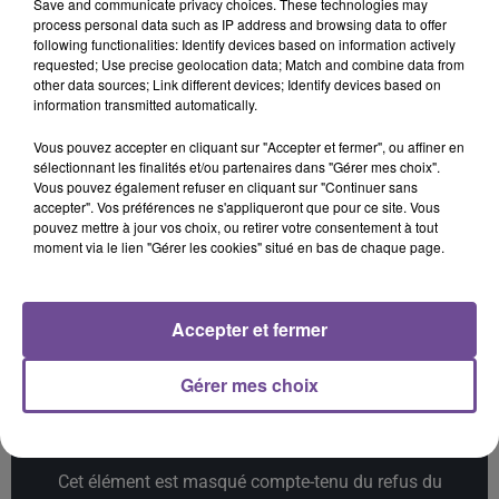
Save and communicate privacy choices. These technologies may
process personal data such as IP address and browsing data to offer
following functionalities: Identify devices based on information actively
requested; Use precise geolocation data; Match and combine data from
other data sources; Link different devices; Identify devices based on
information transmitted automatically.
ED SHEERAN
TEDDY SWIMS
LADY GAGA
Azizam
Mr Know It All
Shallow
Vous pouvez accepter en cliquant sur "Accepter et fermer", ou affiner en
sélectionnant les finalités et/ou partenaires dans "Gérer mes choix".
9h09
9h09
9h06
9h06
9h02
9h02
Vous pouvez également refuser en cliquant sur "Continuer sans
accepter". Vos préférences ne s'appliqueront que pour ce site. Vous
pouvez mettre à jour vos choix, ou retirer votre consentement à tout
moment via le lien "Gérer les cookies" situé en bas de chaque page.
Accepter et fermer
ZAZIE
Robin Schulz Feat. Wes
JENNIFER LOPEZ
Peu Importe
Alane
Save Me Tonight
Gérer mes choix
Cet élément est masqué compte-tenu du refus du