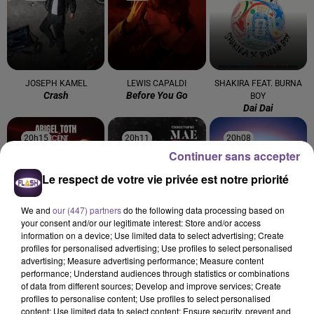
JOSEPH KAMEL
LEWIS CAPALDI
SHAKIRA FEAT. BURNA
Crash
Before You Go
BOY
Dai Dai
20h15
20h15
20h11
20h11
20h08
20h08
Continuer sans accepter
Le respect de votre vie privée est notre priorité
We and
our (447) partners
do the following data processing based on
your consent and/or our legitimate interest: Store and/or access
ABIGEL TOTH X AKCENT
CHRISTOPHE MAÉ
DISIZ, THEODORA
information on a device; Use limited data to select advertising; Create
Sugar Daddy
La Lune
Melodrama
profiles for personalised advertising; Use profiles to select personalised
advertising; Measure advertising performance; Measure content
performance; Understand audiences through statistics or combinations
of data from different sources; Develop and improve services; Create
profiles to personalise content; Use profiles to select personalised
content; Use limited data to select content; Ensure security, prevent and