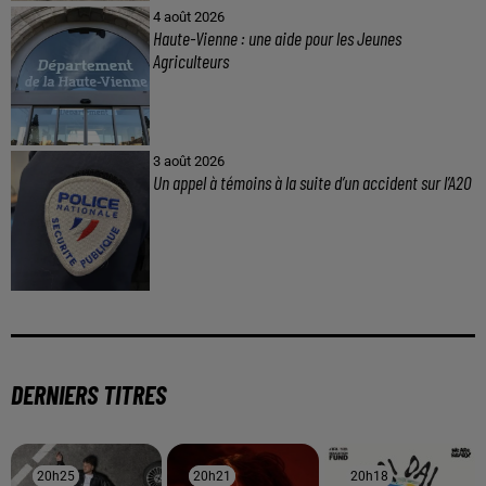
4 août 2026
Haute-Vienne : une aide pour les Jeunes
Agriculteurs
3 août 2026
Un appel à témoins à la suite d’un accident sur l’A20
DERNIERS TITRES
20h25
20h25
20h21
20h21
20h18
20h18