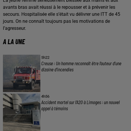
La jeune femme sérieusement blessée aux mains et aux
avants bras avait réussi à le repousser et à prévenir les
secours. Hospitalisée elle s’était vu délivrer une ITT de 45
jours. On ne connaît toujours pas les motivations de
l’agresseur.
A LA UNE
5h22
Creuse : Un homme reconnaît être l’auteur d’une
dizaine d’incendies
4h56
Accident mortel sur l’A20 à Limoges : un nouvel
appel à témoins