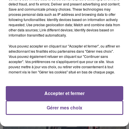
detect fraud, and fix errors; Deliver and present advertising and content;
Cet élément est masqué compte-tenu du refus du
Save and communicate privacy choices. These technologies may
dépôt de cookies que vous avez exprimé. Si vous
process personal data such as IP address and browsing data to offer
souhaitez l'afficher, merci de nous donner votre accord
following functionalities: Identify devices based on information actively
requested; Use precise geolocation data; Match and combine data from
en cliquant sur le bouton ci-dessous.
other data sources; Link different devices; Identify devices based on
information transmitted automatically.
Afficher l'élément
Vous pouvez accepter en cliquant sur "Accepter et fermer", ou affiner en
sélectionnant les finalités et/ou partenaires dans "Gérer mes choix".
Vous pouvez également refuser en cliquant sur "Continuer sans
accepter". Vos préférences ne s'appliqueront que pour ce site. Vous
pouvez mettre à jour vos choix, ou retirer votre consentement à tout
moment via le lien "Gérer les cookies" situé en bas de chaque page.
PRÈS DE CHEZ VOUS
Accepter et fermer
Gérer mes choix