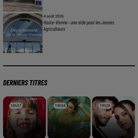
4 août 2026
Haute-Vienne : une aide pour les Jeunes
Agriculteurs
DERNIERS TITRES
19h37
19h37
19h34
19h34
19h28
19h28