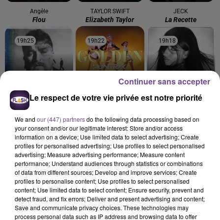
Angèle
TAYLOR SWIFT
JECK
Flou
Elizabeth Taylor
La Recette
19h25
19h25
19h22
19h22
19h18
19h18
Continuer sans accepter
Le respect de votre vie privée est notre priorité
TEDDY SWIMS
KPOP DEMON HUNTERS
AMBRE
Mr Know It All
Golden
J'me Demande
We and
our (447) partners
do the following data processing based on
your consent and/or our legitimate interest: Store and/or access
information on a device; Use limited data to select advertising; Create
profiles for personalised advertising; Use profiles to select personalised
advertising; Measure advertising performance; Measure content
performance; Understand audiences through statistics or combinations
Cet élément est masqué compte-tenu du refus du
of data from different sources; Develop and improve services; Create
profiles to personalise content; Use profiles to select personalised
dépôt de cookies que vous avez exprimé. Si vous
content; Use limited data to select content; Ensure security, prevent and
souhaitez l'afficher, merci de nous donner votre accord
detect fraud, and fix errors; Deliver and present advertising and content;
en cliquant sur le bouton ci-dessous.
Save and communicate privacy choices. These technologies may
process personal data such as IP address and browsing data to offer