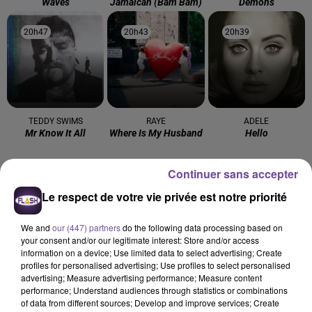
Waves
Jamaican (bam Bam)
Démons
20h47
20h47
20h43
20h43
20h39
20h39
TEDDY SWIMS
RAYE
ADELE
Mr Know It All
Where Is My Husband
Hello
Continuer sans accepter
Le respect de votre vie privée est notre priorité
Cet élément est masqué compte-tenu du refus du
We and
our (447) partners
do the following data processing based on
dépôt de cookies que vous avez exprimé. Si vous
your consent and/or our legitimate interest: Store and/or access
souhaitez l'afficher, merci de nous donner votre accord
information on a device; Use limited data to select advertising; Create
profiles for personalised advertising; Use profiles to select personalised
en cliquant sur le bouton ci-dessous.
advertising; Measure advertising performance; Measure content
performance; Understand audiences through statistics or combinations
Afficher l'élément
of data from different sources; Develop and improve services; Create