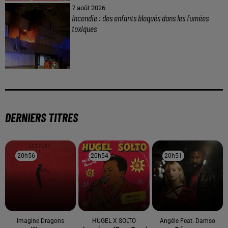
7 août 2026
Incendie : des enfants bloqués dans les fumées
toxiques
DERNIERS TITRES
20h56
20h56
20h54
20h54
20h51
20h51
Imagine Dragons
HUGEL X SOLTO
Angèle Feat. Damso