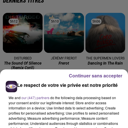
5h12
5h12
5h10
5h10
5h06
5h06
DISTURBED
JÉRÉMY FREROT
THE SUPERMEN LOVERS
The Sound Of Silence
Frerot
Dancing In The Rain
(remix Cyril)
Continuer sans accepter
5h03
5h03
5h00
5h00
4h58
4h58
Le respect de votre vie privée est notre priorité
We and
our (447) partners
do the following data processing based on
your consent and/or our legitimate interest: Store and/or access
information on a device; Use limited data to select advertising; Create
profiles for personalised advertising; Use profiles to select personalised
SIA
SOUND OF LEGEND
ROBIN
advertising; Measure advertising performance; Measure content
Elastic Heart
San Francisco
T'es Où
performance; Understand audiences through statistics or combinations