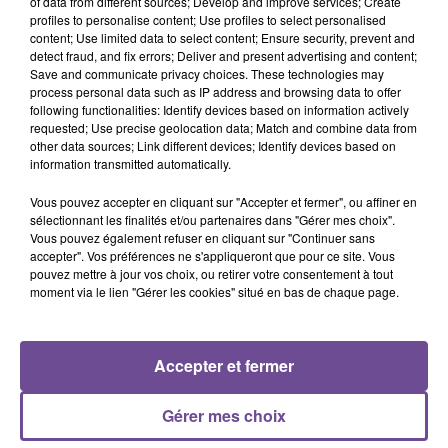
of data from different sources; Develop and improve services; Create
profiles to personalise content; Use profiles to select personalised
content; Use limited data to select content; Ensure security, prevent and
detect fraud, and fix errors; Deliver and present advertising and content;
Save and communicate privacy choices. These technologies may
process personal data such as IP address and browsing data to offer
Cet élément est masqué compte-tenu du refus du
following functionalities: Identify devices based on information actively
dépôt de cookies que vous avez exprimé. Si vous
requested; Use precise geolocation data; Match and combine data from
other data sources; Link different devices; Identify devices based on
souhaitez l'afficher, merci de nous donner votre accord
information transmitted automatically.
en cliquant sur le bouton ci-dessous.
Vous pouvez accepter en cliquant sur "Accepter et fermer", ou affiner en
Afficher l'élément
sélectionnant les finalités et/ou partenaires dans "Gérer mes choix".
Vous pouvez également refuser en cliquant sur "Continuer sans
accepter". Vos préférences ne s'appliqueront que pour ce site. Vous
pouvez mettre à jour vos choix, ou retirer votre consentement à tout
moment via le lien "Gérer les cookies" situé en bas de chaque page.
PRÈS DE CHEZ VOUS
Accepter et fermer
Gérer mes choix