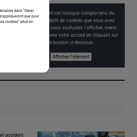
rtenaires dans "Gérer
Cet élément est masqué compte-tenu du
s'appliqueront que pour
refus du dépôt de cookies que vous avez
les cookies" situé en
exprimé. Si vous souhaitez l'afficher, merci
de nous donner votre accord en cliquant sur
le bouton ci-dessous.
Afficher l'élément