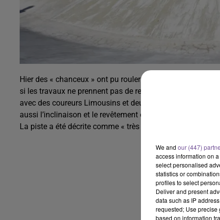
Hier des « chanceux » ont pu rouler sur la piste du vélod
si les travaux ne prennent pas de retard à cause de contra
avec des coureurs Limousins et deux de la fédération franç
aussi l’inclinaison et le revêtement en béton. Le vélodrom
La piste a été décrite comme « très agréable et très rapide 
We and
our (447) partn
access information on a 
select personalised ad
statistics or combinatio
profiles to select person
Deliver and present adv
data such as IP address 
requested; Use precise g
based on information tra