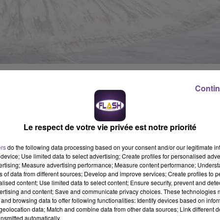
rome de Bonnac-la-Côte qui devrait être inauguré au printemps 20
Contin
intes géologiques et météo. Les premiers essais ont eu lieu hier
aise de cyclisme. Ils ont pu tester l’adhérence de la piste mais
e de Bonnac-la-Côte va devenir la 6eme piste couverte de France.
Le respect de votre vie privée est notre priorité
».
ers
do the following data processing based on your consent and/or our legitimate int
device; Use limited data to select advertising; Create profiles for personalised adver
vertising; Measure advertising performance; Measure content performance; Unders
ns of data from different sources; Develop and improve services; Create profiles to 
alised content; Use limited data to select content; Ensure security, prevent and detect
ertising and content; Save and communicate privacy choices. These technologies
and browsing data to offer following functionalities: Identify devices based on infor
eolocation data; Match and combine data from other data sources; Link different de
nsmitted automatically.