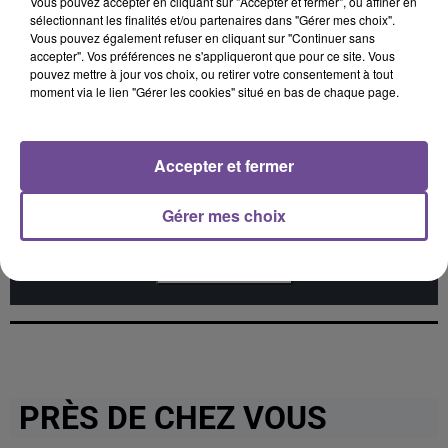
Vous pouvez accepter en cliquant sur "Accepter et fermer", ou affiner en
ANGÈLE FEAT. JUSTICE
SEAN PAUL
TAME IMPALA
sélectionnant les finalités et/ou partenaires dans "Gérer mes choix".
What You Want
Got 2 Luv U
Dracula
Vous pouvez également refuser en cliquant sur "Continuer sans
accepter". Vos préférences ne s'appliqueront que pour ce site. Vous
pouvez mettre à jour vos choix, ou retirer votre consentement à tout
moment via le lien "Gérer les cookies" situé en bas de chaque page.
Cet élément est masqué compte-tenu du refus du
Accepter et fermer
dépôt de cookies que vous avez exprimé. Si vous
souhaitez l'afficher, merci de nous donner votre accord
Gérer mes choix
en cliquant sur le bouton ci-dessous.
Afficher l'élément
PRÈS DE CHEZ VOUS