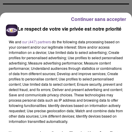
DERNIERS TITRES
Continuer sans accepter
Le respect de votre vie privée est notre priorité
We and
our (447) partners
do the following data processing based on
8h09
8h09
8h04
8h04
7h55
7h55
your consent and/or our legitimate interest: Store and/or access
information on a device; Use limited data to select advertising; Create
profiles for personalised advertising; Use profiles to select personalised
advertising; Measure advertising performance; Measure content
performance; Understand audiences through statistics or combinations
of data from different sources; Develop and improve services; Create
profiles to personalise content; Use profiles to select personalised
Rag'N'Bone Man
TEDDY SWIMS
SAM SMITH
content; Use limited data to select content; Ensure security, prevent and
Human
Mr Know It All
Stay With Me
detect fraud, and fix errors; Deliver and present advertising and content;
Save and communicate privacy choices. These technologies may
7h51
7h51
7h46
7h46
7h43
7h43
process personal data such as IP address and browsing data to offer
following functionalities: Identify devices based on information actively
requested; Use precise geolocation data; Match and combine data from
other data sources; Link different devices; Identify devices based on
information transmitted automatically.