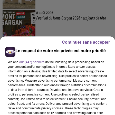
8 août 2026
Festival du Mont-Gargan 2026 : six jours de fête
Continuer sans accepter
Le respect de votre vie privée est notre priorité
We and
our (447) partners
do the following data processing based on
your consent and/or our legitimate interest: Store and/or access
DERNIERS TITRES
information on a device; Use limited data to select advertising; Create
profiles for personalised advertising; Use profiles to select personalised
advertising; Measure advertising performance; Measure content
performance; Understand audiences through statistics or combinations
8h09
8h09
8h04
8h04
7h55
7h55
of data from different sources; Develop and improve services; Create
profiles to personalise content; Use profiles to select personalised
content; Use limited data to select content; Ensure security, prevent and
detect fraud, and fix errors; Deliver and present advertising and content;
Save and communicate privacy choices. These technologies may
process personal data such as IP address and browsing data to offer