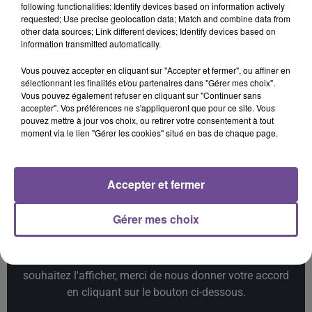
following functionalities: Identify devices based on information actively
Rag'N'Bone Man
TEDDY SWIMS
SAM SMITH
requested; Use precise geolocation data; Match and combine data from
Human
Mr Know It All
Stay With Me
other data sources; Link different devices; Identify devices based on
information transmitted automatically.
7h51
7h51
7h46
7h46
7h43
7h43
Vous pouvez accepter en cliquant sur "Accepter et fermer", ou affiner en
sélectionnant les finalités et/ou partenaires dans "Gérer mes choix".
Vous pouvez également refuser en cliquant sur "Continuer sans
accepter". Vos préférences ne s'appliqueront que pour ce site. Vous
pouvez mettre à jour vos choix, ou retirer votre consentement à tout
moment via le lien "Gérer les cookies" situé en bas de chaque page.
ANGÈLE FEAT. JUSTICE
SEAN PAUL
TAME IMPALA
What You Want
Got 2 Luv U
Dracula
Accepter et fermer
Gérer mes choix
Cet élément est masqué compte-tenu du refus du
dépôt de cookies que vous avez exprimé. Si vous
souhaitez l'afficher, merci de nous donner votre accord
en cliquant sur le bouton ci-dessous.