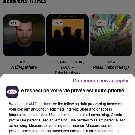
DERNIERS TITRES
4h15
4h15
4h12
4h12
4h08
4h08
AMIR
TIBZ, MIKE DEMERO,
MIKA
A L'imparfaite
Relax (take It Easy)
ZAGATA
Take Me Away
Continuer sans accepter
4h06
4h06
4h03
4h03
4h00
4h00
Le respect de votre vie privée est notre priorité
We and
our (447) partners
do the following data processing based on
your consent and/or our legitimate interest: Store and/or access
information on a device; Use limited data to select advertising; Create
profiles for personalised advertising; Use profiles to select personalised
47TER
Rag'N'Bone Man
ALEX WARREN
advertising; Measure advertising performance; Measure content
Superstar
Human
Fever Dream
performance; Understand audiences through statistics or combinations