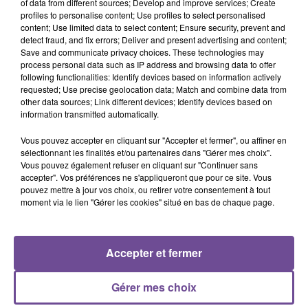
of data from different sources; Develop and improve services; Create
profiles to personalise content; Use profiles to select personalised
content; Use limited data to select content; Ensure security, prevent and
detect fraud, and fix errors; Deliver and present advertising and content;
Save and communicate privacy choices. These technologies may
process personal data such as IP address and browsing data to offer
Cet élément est masqué compte-tenu du refus du
following functionalities: Identify devices based on information actively
dépôt de cookies que vous avez exprimé. Si vous
requested; Use precise geolocation data; Match and combine data from
other data sources; Link different devices; Identify devices based on
souhaitez l'afficher, merci de nous donner votre accord
information transmitted automatically.
en cliquant sur le bouton ci-dessous.
Vous pouvez accepter en cliquant sur "Accepter et fermer", ou affiner en
sélectionnant les finalités et/ou partenaires dans "Gérer mes choix".
Afficher l'élément
Vous pouvez également refuser en cliquant sur "Continuer sans
accepter". Vos préférences ne s'appliqueront que pour ce site. Vous
pouvez mettre à jour vos choix, ou retirer votre consentement à tout
moment via le lien "Gérer les cookies" situé en bas de chaque page.
PRÈS DE CHEZ VOUS
Accepter et fermer
Gérer mes choix