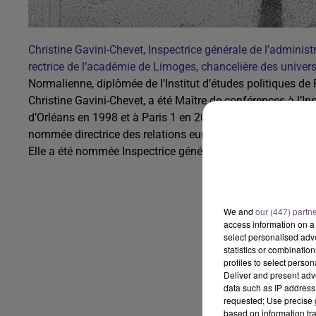
Christine Gavini-Chevet, Inspectrice générale de l’adminis
rectrice de l’académie de Limoges, chancelière des univer
Normalienne, diplômée de l’Institut d’études politiques de 
Christine Gavini-Chevet, a été Maître de conférences à l’Ins
d’Orléans en 1998 et à Paris 1 en 2002. Elle a occupé dive
nommée directrice des relations européennes et internation
Elle a été nommée Inspectrice générale de l’administratio
We and
our (447) partn
access information on a 
select personalised ad
statistics or combinatio
profiles to select person
Deliver and present adv
data such as IP address 
requested; Use precise g
based on information tra