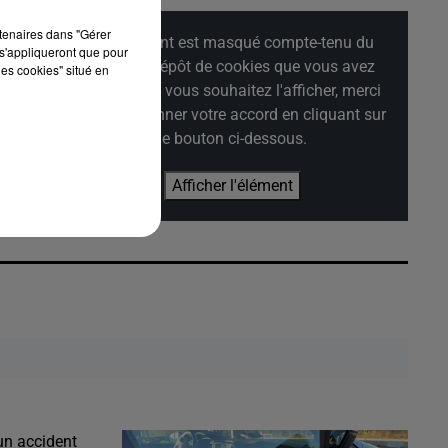
rtenaires dans "Gérer
Cet élément est masqué compte-tenu du
s'appliqueront que pour
refus du dépôt de cookies que vous avez
les cookies" situé en
exprimé. Si vous souhaitez l'afficher, merci
de nous donner votre accord en cliquant sur
le bouton ci-dessous.
Afficher l'élément