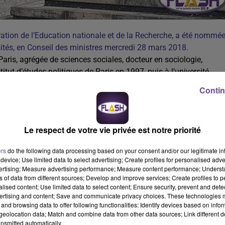
tration de l’Education nationale et de la Recherche, a été nommé
sités, en Conseil des ministres mercredi 28 mars 2018.
Paris, agrégée de sciences sociales, docteur en sociologie,
titut d’études politiques de Paris en 1997, puis à l’université
rses fonctions dans des cabinets ministériels avant d’être
Contin
ales, et à la coopération, au ministère de l’Education nationale.
n de l’Education nationale et de la Recherche en mars 2013.
Le respect de votre vie privée est notre priorité
ers
do the following data processing based on your consent and/or our legitimate int
device; Use limited data to select advertising; Create profiles for personalised adver
vertising; Measure advertising performance; Measure content performance; Unders
ns of data from different sources; Develop and improve services; Create profiles to 
alised content; Use limited data to select content; Ensure security, prevent and detect
ertising and content; Save and communicate privacy choices. These technologies
and browsing data to offer following functionalities: Identify devices based on infor
eolocation data; Match and combine data from other data sources; Link different de
nsmitted automatically.