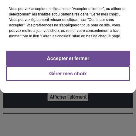
Vous pouvez accepter en cliquant sur "Accepter et fermer", ou affiner en
MYLES SMITH
KATSEYE
METRO BOOMIN, THE
sélectionnant les finalités et/ou partenaires dans "Gérer mes choix".
Drive Safe
Gabriela
WEEKND, 21 SAVAGE
Vous pouvez également refuser en cliquant sur "Continuer sans
Creepin'
accepter". Vos préférences ne s'appliqueront que pour ce site. Vous
pouvez mettre à jour vos choix, ou retirer votre consentement à tout
moment via le lien "Gérer les cookies" situé en bas de chaque page.
Accepter et fermer
Cet élément est masqué compte-tenu du refus du
dépôt de cookies que vous avez exprimé. Si vous
Gérer mes choix
souhaitez l'afficher, merci de nous donner votre accord
en cliquant sur le bouton ci-dessous.
Afficher l'élément