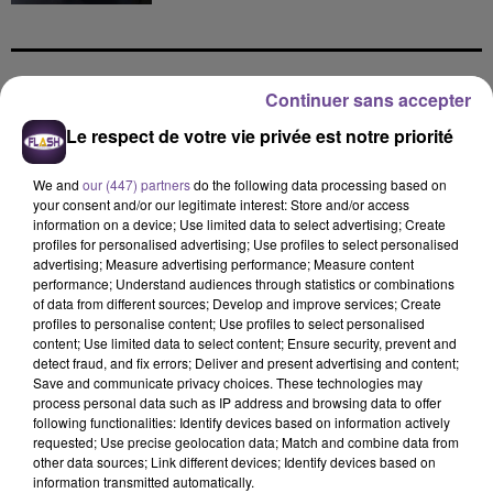
Continuer sans accepter
DERNIERS TITRES
Le respect de votre vie privée est notre priorité
We and
our (447) partners
do the following data processing based on
9h07
9h07
9h04
9h04
8h57
8h57
your consent and/or our legitimate interest: Store and/or access
information on a device; Use limited data to select advertising; Create
profiles for personalised advertising; Use profiles to select personalised
advertising; Measure advertising performance; Measure content
performance; Understand audiences through statistics or combinations
of data from different sources; Develop and improve services; Create
profiles to personalise content; Use profiles to select personalised
STROMAE
SOUND OF LEGEND
Jay Z Et Alicia Keys
content; Use limited data to select content; Ensure security, prevent and
Tous Les Mêmes
San Francisco
Empire State Of Mind
detect fraud, and fix errors; Deliver and present advertising and content;
Save and communicate privacy choices. These technologies may
8h54
8h54
8h46
8h46
8h43
8h43
process personal data such as IP address and browsing data to offer
following functionalities: Identify devices based on information actively
requested; Use precise geolocation data; Match and combine data from
other data sources; Link different devices; Identify devices based on
information transmitted automatically.