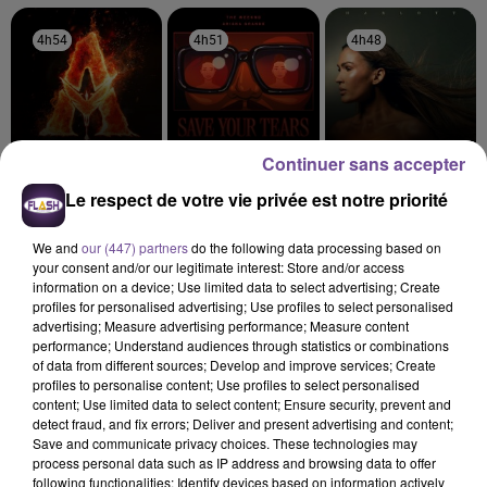
4h54
4h54
4h51
4h51
4h48
4h48
Continuer sans accepter
MILEY CYRUS
THE WEEKND
VITAA
Le respect de votre vie privée est notre priorité
Dream As One (from
Save Your Tears
Ca Fait Mal
Avatar Fire And Ash)
We and
our (447) partners
do the following data processing based on
your consent and/or our legitimate interest: Store and/or access
information on a device; Use limited data to select advertising; Create
profiles for personalised advertising; Use profiles to select personalised
advertising; Measure advertising performance; Measure content
performance; Understand audiences through statistics or combinations
Cet élément est masqué compte-tenu du refus du
of data from different sources; Develop and improve services; Create
dépôt de cookies que vous avez exprimé. Si vous
profiles to personalise content; Use profiles to select personalised
souhaitez l'afficher, merci de nous donner votre accord
content; Use limited data to select content; Ensure security, prevent and
detect fraud, and fix errors; Deliver and present advertising and content;
en cliquant sur le bouton ci-dessous.
Save and communicate privacy choices. These technologies may
process personal data such as IP address and browsing data to offer
Afficher l'élément
following functionalities: Identify devices based on information actively