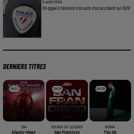
3 août 2026
Un appel à témoins à la suite d’un accident sur l’A20
DERNIERS TITRES
5h03
5h03
5h00
5h00
4h58
4h58
SIA
SOUND OF LEGEND
ROBIN
Elastic Heart
San Francisco
T'es Où