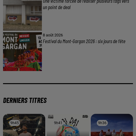
Une victime forcée de réaliser plusieurs tags vers
un point de deal
8 août 2026
Festival du Mont-Gargan 2026 : six jours de fête
DERNIERS TITRES
9h45
9h45
9h41
9h41
9h36
9h36