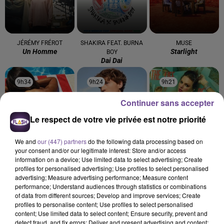
JÉRÉMY FRÉROT
SHAKIRA FEAT. BURNA
MUSE
Un Homme
Starlight
BOY
Dai Dai
9h34
9h34
9h24
9h24
9h21
9h21
Continuer sans accepter
Le respect de votre vie privée est notre priorité
We and
our (447) partners
do the following data processing based on
GIMS
ELLIOTT
TAYLOR SWIFT
your consent and/or our legitimate interest: Store and/or access
Soleil
On S'oubliera
Elizabeth Taylor
information on a device; Use limited data to select advertising; Create
profiles for personalised advertising; Use profiles to select personalised
advertising; Measure advertising performance; Measure content
performance; Understand audiences through statistics or combinations
of data from different sources; Develop and improve services; Create
profiles to personalise content; Use profiles to select personalised
content; Use limited data to select content; Ensure security, prevent and
Cet élément est masqué compte-tenu du refus du
detect fraud, and fix errors; Deliver and present advertising and content;