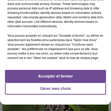
dépôt de cookies que vous avez exprimé. Si vous
Save and communicate privacy choices. These technologies may
souhaitez l'afficher, merci de nous donner votre accord
process personal data such as IP address and browsing data to offer
following functionalities: Identify devices based on information actively
en cliquant sur le bouton ci-dessous.
requested; Use precise geolocation data; Match and combine data from
other data sources; Link different devices; Identify devices based on
Afficher l'élément
information transmitted automatically.
Vous pouvez accepter en cliquant sur "Accepter et fermer", ou affiner en
sélectionnant les finalités et/ou partenaires dans "Gérer mes choix".
Vous pouvez également refuser en cliquant sur "Continuer sans
accepter". Vos préférences ne s'appliqueront que pour ce site. Vous
pouvez mettre à jour vos choix, ou retirer votre consentement à tout
moment via le lien "Gérer les cookies" situé en bas de chaque page.
PRÈS DE CHEZ VOUS
Accepter et fermer
Gérer mes choix