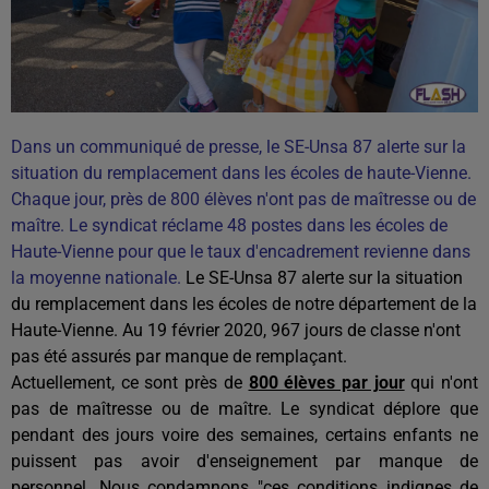
Dans un communiqué de presse, le SE-Unsa 87 alerte sur la
situation du remplacement dans les écoles de haute-Vienne.
Chaque jour, près de 800 élèves n'ont pas de maîtresse ou de
maître. Le syndicat réclame 48 postes dans les écoles de
Haute-Vienne pour que le taux d'encadrement revienne dans
la moyenne nationale.
Le SE-Unsa 87 alerte sur la situation
du remplacement dans les écoles de notre département de la
Haute-Vienne. Au 19 février 2020, 967 jours de classe n'ont
pas été assurés par manque de remplaçant.
Actuellement, ce sont près de
800 élèves par jour
qui n'ont
pas de maîtresse ou de maître. Le syndicat déplore que
pendant des jours voire des semaines, certains enfants ne
puissent pas avoir d'enseignement par manque de
personnel. Nous condamnons "ces conditions indignes de