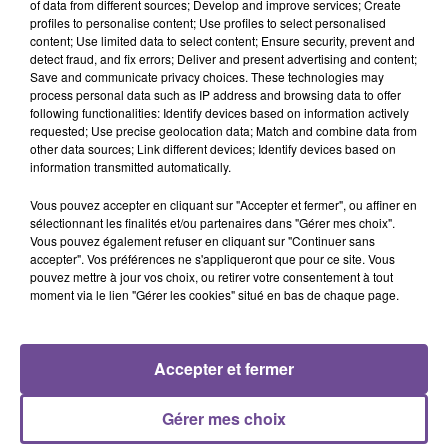
of data from different sources; Develop and improve services; Create
Viens On Essaie
profiles to personalise content; Use profiles to select personalised
content; Use limited data to select content; Ensure security, prevent and
detect fraud, and fix errors; Deliver and present advertising and content;
Save and communicate privacy choices. These technologies may
process personal data such as IP address and browsing data to offer
following functionalities: Identify devices based on information actively
Cet élément est masqué compte-tenu du refus du
requested; Use precise geolocation data; Match and combine data from
other data sources; Link different devices; Identify devices based on
dépôt de cookies que vous avez exprimé. Si vous
information transmitted automatically.
souhaitez l'afficher, merci de nous donner votre accord
en cliquant sur le bouton ci-dessous.
Vous pouvez accepter en cliquant sur "Accepter et fermer", ou affiner en
sélectionnant les finalités et/ou partenaires dans "Gérer mes choix".
Vous pouvez également refuser en cliquant sur "Continuer sans
Afficher l'élément
accepter". Vos préférences ne s'appliqueront que pour ce site. Vous
pouvez mettre à jour vos choix, ou retirer votre consentement à tout
moment via le lien "Gérer les cookies" situé en bas de chaque page.
Accepter et fermer
PRÈS DE CHEZ VOUS
Gérer mes choix