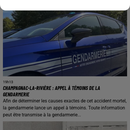
19h13
CHAMPAGNAC-LA-RIVIÈRE : APPEL À TÉMOINS DE LA
GENDARMERIE
Afin de déterminer les causes exactes de cet accident mortel,
la gendarmerie lance un appel à témoins. Toute information
peut être transmise à la gendarmerie...