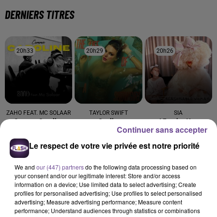
DERNIERS TITRES
20h33
20h33
20h29
20h29
20h26
20h26
ZAHO FEAT. MC SOLAAR
TAYLOR SWIFT
SIA
Comme Caroline
Opalite
I Forgive You
Continuer sans accepter
20h23
20h23
20h19
20h19
20h16
20h16
Le respect de votre vie privée est notre priorité
We and
our (447) partners
do the following data processing based on
your consent and/or our legitimate interest: Store and/or access
information on a device; Use limited data to select advertising; Create
profiles for personalised advertising; Use profiles to select personalised
advertising; Measure advertising performance; Measure content
TAME IMPALA
OFENBACH, STARSAILOR
VITAA FEAT. JULIEN
performance; Understand audiences through statistics or combinations
Dracula
Four To The Floor
DORÉ