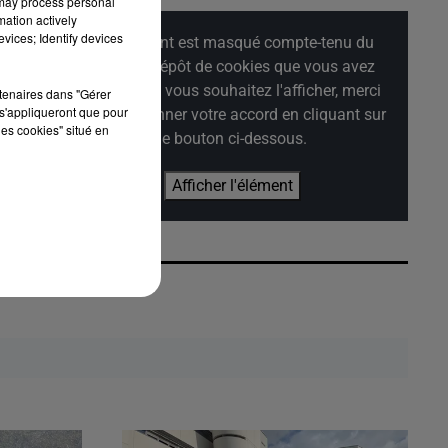
 may process personal
mation actively
vices; Identify devices
Cet élément est masqué compte-tenu du
refus du dépôt de cookies que vous avez
exprimé. Si vous souhaitez l'afficher, merci
rtenaires dans "Gérer
s'appliqueront que pour
de nous donner votre accord en cliquant sur
les cookies" situé en
le bouton ci-dessous.
Afficher l'élément