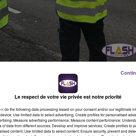
routière, l'Escadron Départemental de Sécurité Routière de la Haut
Contin
es addictives ce dimanche 15 septembre 2019, de 5h à 7h.
tupéfiants ! Bilan (en 2h) : 6 permis de conduire ont été retirés.
1
es communes de St Junien, Cieux, Oradour-Sur-Glane et Aixe-Sur-
Le respect de votre vie privée est notre priorité
iants
ont été effectués ;
13
se sont révélés positifs.
8 infractio
 l'alcoolique
2 infractions
ont été relevées pour
conduite sous
ers
do the following data processing based on your consent and/or our legitimate int
 et 0.65)
1 infraction
a été relevée pour
conduite sous l'influenc
device; Use limited data to select advertising; Create profiles for personalised adver
vertising; Measure advertising performance; Measure content performance; Unders
té retiré sur place.
ns of data from different sources; Develop and improve services; Create profiles to 
alised content; Use limited data to select content; Ensure security, prevent and detect