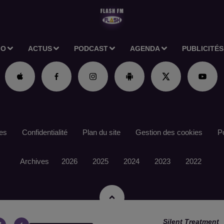
IO
ACTUS
PODCAST
AGENDA
PUBLICITÉS
es
Confidentialité
Plan du site
Gestion des cookies
Po
Archives
2026
2025
2024
2023
2022
Silent Treatment