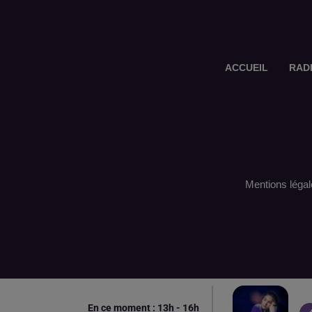
ACCUEIL
RAD
Mentions légal
En ce moment :
13
h -
16
h