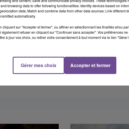
ertising and content; Save and communicate privacy choices. These technologies
and browsing data to offer following functionalities: Identify devices based on infor
eolocation data; Match and combine data from other data sources; Link different de
nsmitted automatically.
cliquant sur "Accepter et fermer", ou affiner en sélectionnant les finalités et/ou pa
 également refuser en cliquant sur "Continuer sans accepter". Vos préférences ne 
tre à jour vos choix, ou retirer votre consentement à tout moment via le lien "Gérer 
Gérer mes choix
Accepter et fermer