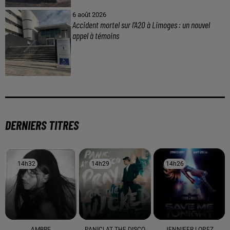
6 août 2026
Accident mortel sur l’A20 à Limoges : un nouvel
appel à témoins
DERNIERS TITRES
14h32
14h32
14h29
14h29
14h26
14h26
AMBRE
PANIC! AT THE DISCO
JENNIFER LOPEZ