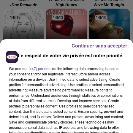
J'me Demande
High Hopes
Save Me Tonight
14h19
14h19
14h13
14h13
14h10
14h10
Continuer sans accepter
Le respect de votre vie privée est notre priorité
MANON LISA
MARINE
ALEX WARREN
Le Petit Peìcheur
Coeur Maladroit
Fever Dream
We and
our (447) partners
do the following data processing based on
your consent and/or our legitimate interest: Store and/or access
information on a device; Use limited data to select advertising; Create
profiles for personalised advertising; Use profiles to select personalised
advertising; Measure advertising performance; Measure content
performance; Understand audiences through statistics or combinations
Cet élément est masqué compte-tenu du refus du
of data from different sources; Develop and improve services; Create
dépôt de cookies que vous avez exprimé. Si vous
profiles to personalise content; Use profiles to select personalised
souhaitez l'afficher, merci de nous donner votre accord
content; Use limited data to select content; Ensure security, prevent and
detect fraud, and fix errors; Deliver and present advertising and content;
en cliquant sur le bouton ci-dessous.
Save and communicate privacy choices. These technologies may
process personal data such as IP address and browsing data to offer
Afficher l'élément
following functionalities: Identify devices based on information actively