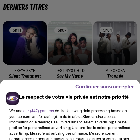
DERNIERS TITRES
15h11
15h11
15h07
15h07
15h04
15h04
FREYA SKYE
DESTINY'S CHILD
M. POKORA
Silent Treatment
Say My Name
Trophée
Continuer sans accepter
15h00
15h00
14h57
14h57
14h54
14h54
Le respect de votre vie privée est notre priorité
We and
our (447) partners
do the following data processing based on
your consent and/or our legitimate interest: Store and/or access
information on a device; Use limited data to select advertising; Create
profiles for personalised advertising; Use profiles to select personalised
SHAKIRA FEAT. BURNA
DJO
SLIMANE
advertising; Measure advertising performance; Measure content
End Of Beginning
Mon Amour
BOY
performance; Understand audiences through statistics or combinations