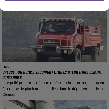
5h22
CREUSE : UN HOMME RECONNAÎT ÊTRE L’AUTEUR D’UNE DIZAINE
D’INCENDIES
Interpellé pour trois départs de feu, un homme a reconnu être
à l’origine de plusieurs incendies dans le département de la
Creuse.