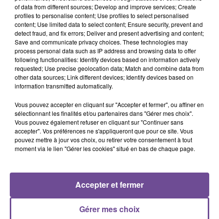
Dai Dai
of data from different sources; Develop and improve services; Create
profiles to personalise content; Use profiles to select personalised
content; Use limited data to select content; Ensure security, prevent and
detect fraud, and fix errors; Deliver and present advertising and content;
Save and communicate privacy choices. These technologies may
process personal data such as IP address and browsing data to offer
following functionalities: Identify devices based on information actively
Cet élément est masqué compte-tenu du refus du
requested; Use precise geolocation data; Match and combine data from
dépôt de cookies que vous avez exprimé. Si vous
other data sources; Link different devices; Identify devices based on
souhaitez l'afficher, merci de nous donner votre accord
information transmitted automatically.
en cliquant sur le bouton ci-dessous.
Vous pouvez accepter en cliquant sur "Accepter et fermer", ou affiner en
sélectionnant les finalités et/ou partenaires dans "Gérer mes choix".
Afficher l'élément
Vous pouvez également refuser en cliquant sur "Continuer sans
accepter". Vos préférences ne s'appliqueront que pour ce site. Vous
pouvez mettre à jour vos choix, ou retirer votre consentement à tout
moment via le lien "Gérer les cookies" situé en bas de chaque page.
Accepter et fermer
PRÈS DE CHEZ VOUS
Gérer mes choix