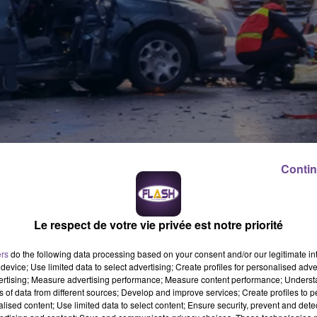
Contin
Le respect de votre vie privée est notre priorité
ait trois blessés grave hier soir aux alentours de 18h en Creuse
ers
do the following data processing based on your consent and/or our legitimate int
device; Use limited data to select advertising; Create profiles for personalised adver
4 victimes, un couple avec un bébé de 17 mois et la conductrice 
vertising; Measure advertising performance; Measure content performance; Unders
désincarcérées. Le couple a été transporté en « urgence absolue »
ns of data from different sources; Develop and improve services; Create profiles to 
absolue » a été dirigée quand à elle vers le centre hospitalier
alised content; Use limited data to select content; Ensure security, prevent and detect