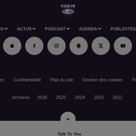
IO
ACTUS
PODCAST
AGENDA
PUBLICITÉS
es
Confidentialité
Plan du site
Gestion des cookies
Po
Archives
2026
2025
2024
2023
2022
Talk To You