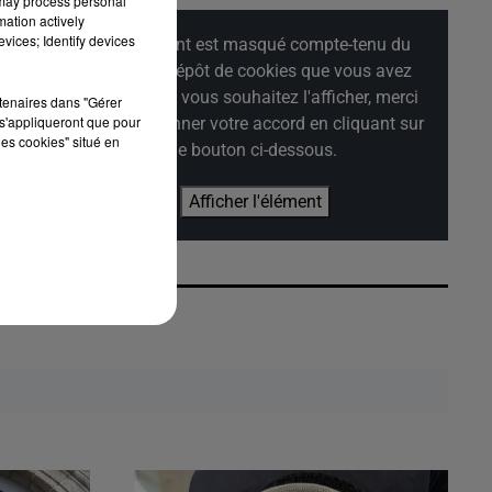
 may process personal
mation actively
vices; Identify devices
Cet élément est masqué compte-tenu du
refus du dépôt de cookies que vous avez
exprimé. Si vous souhaitez l'afficher, merci
rtenaires dans "Gérer
s'appliqueront que pour
de nous donner votre accord en cliquant sur
les cookies" situé en
le bouton ci-dessous.
Afficher l'élément