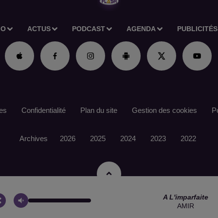
IO
ACTUS
PODCAST
AGENDA
PUBLICITÉS
es
Confidentialité
Plan du site
Gestion des cookies
Po
Archives
2026
2025
2024
2023
2022
A L'imparfaite
AMIR