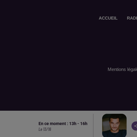
ACCUEIL
RAD
Mentions légal
En ce moment :
13
h -
16
h
Le 13/16