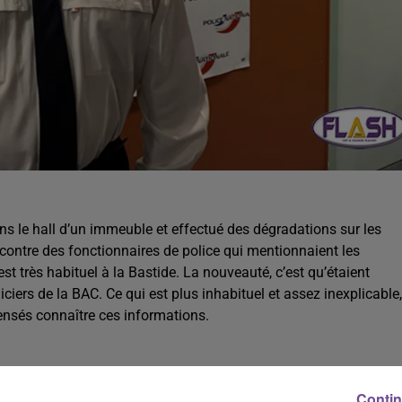
ns le hall d’un immeuble et effectué des dégradations sur les
ncontre des fonctionnaires de police qui mentionnaient les
t très habituel à la Bastide. La nouveauté, c’est qu’étaient
iers de la BAC. Ce qui est plus inhabituel et assez inexplicable,
censés connaître ces informations.
its interviennent. C’est soit à Beaubreuil, soit à la Bastide. Il y
Contin
menaces et qui avait été muté dans un autre service. En ce qui