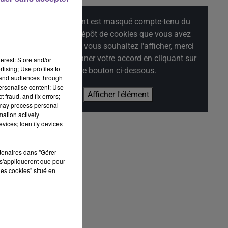
Cet élément est masqué compte-tenu du
un
refus du dépôt de cookies que vous avez
exprimé. Si vous souhaitez l'afficher, merci
de nous donner votre accord en cliquant sur
erest: Store and/or
tising; Use profiles to
le bouton ci-dessous.
tand audiences through
personalise content; Use
Afficher l'élément
 fraud, and fix errors;
 may process personal
mation actively
vices; Identify devices
 Le
rtenaires dans "Gérer
es
s'appliqueront que pour
les cookies" situé en