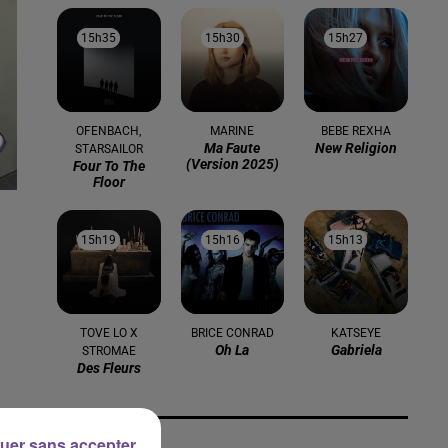
15h35
15h35
15h30
15h30
15h27
15h27
OFENBACH,
MARINE
BEBE REXHA
Ma Faute
New Religion
STARSAILOR
(version 2025)
Four To The
Floor
15h19
15h19
15h16
15h16
15h13
15h13
TOVE LO X
BRICE CONRAD
KATSEYE
Oh La
Gabriela
STROMAE
Des Fleurs
uer sans accepter