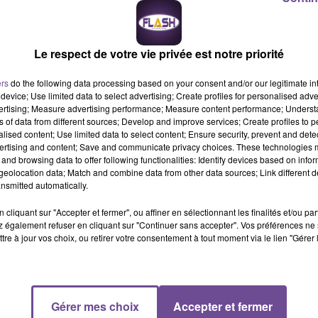
secteurs de la Bastide soit les fonctionnaires de la BAC de jour,
s sur les murs avec des menaces associées, mais pour le nom d’
t la première fois.
Le respect de votre vie privée est notre priorité
ers
do the following data processing based on your consent and/or our legitimate int
protégés, ils vont changer de secteur ?
device; Use limited data to select advertising; Create profiles for personalised adver
vertising; Measure advertising performance; Measure content performance; Unders
ester en fonction et ils ne sont pas impressionnés par ces
ns of data from different sources; Develop and improve services; Create profiles to 
alised content; Use limited data to select content; Ensure security, prevent and detect
é tagué fera l’objet d’une mutation interne.
ertising and content; Save and communicate privacy choices. These technologies
and browsing data to offer following functionalities: Identify devices based on infor
eolocation data; Match and combine data from other data sources; Link different de
y a une grosse activité en matière de lutte contre les stupéfiants.
nsmitted automatically.
lice de proximité et puis la BAC du jour effectue énormément
cliquant sur "Accepter et fermer", ou affiner en sélectionnant les finalités et/ou pa
s dealers-là qui tentent par tous les moyens de se débarrasser d
 également refuser en cliquant sur "Continuer sans accepter". Vos préférences ne 
re le trafic de stups. Ce sont des policiers qui les gênent.
tre à jour vos choix, ou retirer votre consentement à tout moment via le lien "Gérer 
matière de lutte contre les stupéfiants dans ces cités puisque
t de Beaubreuil pour aller livrer leurs clients qui ne veulent plus
Gérer mes choix
Accepter et fermer