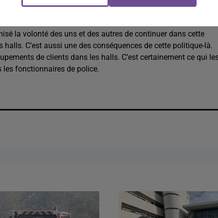
 évidemment d’être interpellés et d’être verbalisés.
ans ces quartiers ?
sé la volonté des uns et des autres de continuer dans cette
s halls. C’est aussi une des conséquences de cette politique-là.
roupements de clients dans les halls. C’est certainement ce qui le
 les fonctionnaires de police.