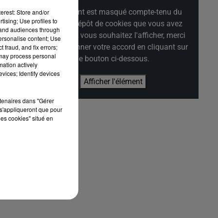
Cet élément est masqué compte-tenu du
erest: Store and/or
tising; Use profiles to
refus du dépôt de cookies que vous avez
tand audiences through
exprimé. Si vous souhaitez l'afficher, merci
personalise content; Use
de nous donner votre accord en cliquant sur
 fraud, and fix errors;
 may process personal
le bouton ci-dessous.
mation actively
vices; Identify devices
Afficher l'élément
rtenaires dans "Gérer
s'appliqueront que pour
les cookies" situé en
é
ns