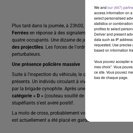
We and
our (447) partn
access information on a 
select personalised ad
statistics or combinatio
Plus tard dans la journée, à 23h00, une nouvelle opération 
profiles to select person
Ferrées
en réponse à des signalements de rodéos. Les polic
Deliver and present adv
data such as IP address 
quatre occupants. Une dizaine de jeunes du quartier ont ré
requested; Use precise g
des projectiles
. Les forces de l'ordre ont utilisé des moy
based on information tra
perturbateurs.
Vous pouvez accepter en 
Une présence policière massive
mes choix". Vous pouvez
ce site. Vous pouvez met
Suite à l'inspection du véhicule, le quartier a été investi p
bas de chaque page.
présents. Un individu circulant à vive allure, sans casque 
par la brigade cynophile. Après une course-poursuite à pied,
catégorie « D »
(couteau souillé de résine de cannabis), de
stupéfiants s'est avéré positif.
La moto de cross, probablement volée avec un numéro de sé
est actuellement a été placé en garde à vue au commissar