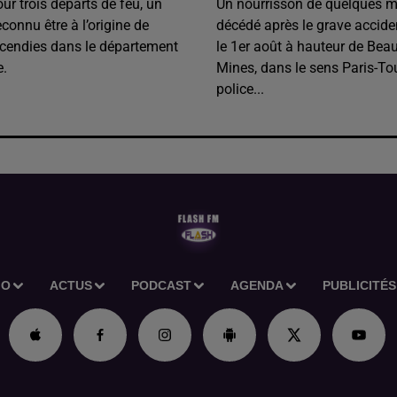
our trois départs de feu, un
Un nourrisson de quelques m
onnu être à l’origine de
décédé après le grave accide
ncendies dans le département
le 1er août à hauteur de Beau
e.
Mines, dans le sens Paris-To
police...
IO
ACTUS
PODCAST
AGENDA
PUBLICITÉS