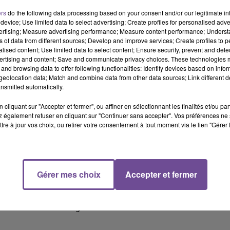
ers
do the following data processing based on your consent and/or our legitimate int
device; Use limited data to select advertising; Create profiles for personalised adver
vertising; Measure advertising performance; Measure content performance; Unders
ns of data from different sources; Develop and improve services; Create profiles to 
de contrôle a eu lieu dans le quartier prioritaire des
Portes
alised content; Use limited data to select content; Ensure security, prevent and detect
iers ont contrôlé un véhicule circulant à très vive allure avec
ertising and content; Save and communicate privacy choices. These technologies
and browsing data to offer following functionalities: Identify devices based on infor
agi en se déplaçant rapidement vers le lieu du contrôle,
lançant
eolocation data; Match and combine data from other data sources; Link different de
ens de désencerclement et lacrymogènes pour disperser les
nsmitted automatically.
cliquant sur "Accepter et fermer", ou affiner en sélectionnant les finalités et/ou pa
 également refuser en cliquant sur "Continuer sans accepter". Vos préférences ne 
tre à jour vos choix, ou retirer votre consentement à tout moment via le lien "Gérer 
ar les forces de police qui ont procédé à des contrôles d'individus
ni éclairage, sur une moto de cross non immatriculée, a été repér
 il a été interpellé et trouvé en possession d'
une arme de
 700 € en espèces, et de produits stupéfiants. Le dépistage de
Gérer mes choix
Accepter et fermer
rie illisible, a été placée en fourrière. Le jeune homme de 18 a
iat de Police de Limoges.