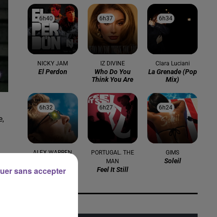
6h40
6h40
6h37
6h37
6h34
6h34
NICKY JAM
IZ DIVINE
Clara Luciani
El Perdon
Who Do You
La Grenade (pop
Think You Are
Mix)
6h32
6h32
6h27
6h27
6h24
6h24
e,
ALEX WARREN
PORTUGAL. THE
GIMS
Fever Dream
Soleil
MAN
uer sans accepter
Feel It Still