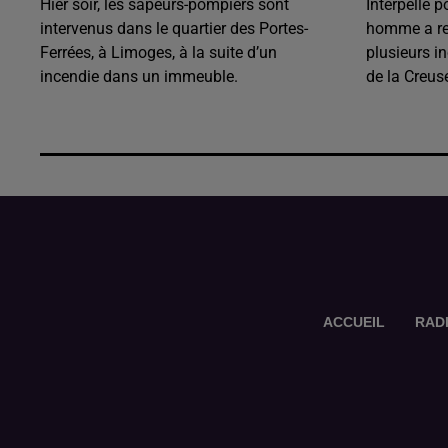
Hier soir, les sapeurs-pompiers sont
Interpellé p
intervenus dans le quartier des Portes-
homme a rec
Ferrées, à Limoges, à la suite d’un
plusieurs i
incendie dans un immeuble.
de la Creus
ACCUEIL
RAD