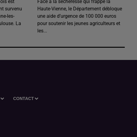
ois est
Face à la sécheresse qui frappe la
nt survenu
Haute-Vienne, le Département débloque
ne-les-
une aide d’urgence de 100 000 euros
ulouse. La
pour soutenir les jeunes agriculteurs et
les...
CONTACT