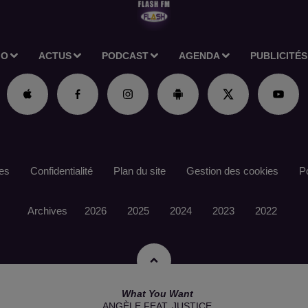
IO
ACTUS
PODCAST
AGENDA
PUBLICITÉS
es
Confidentialité
Plan du site
Gestion des cookies
Po
Archives
2026
2025
2024
2023
2022
What You Want
ANGÈLE FEAT. JUSTICE