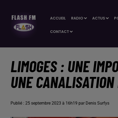
ACCUEIL
RADIO
ACTUS
P
CONTACT
LIMOGES : UNE IMP
UNE CANALISATION 
Publié : 25 septembre 2023 à 16h19 par Denis Surfys