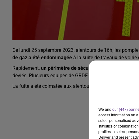
Ce lundi 25 septembre 2023, alentours de 16h, les pompier
de gaz a été endommagée
à la suite de travaux de voirie
Rapidement,
un périmètre de sécurité
a été mis en place p
déviés. Plusieurs équipes de GRDF sont sur les lieux pour t
La fuite a été colmatée aux alentours de 16h20.
We and
our (447) partn
access information on a 
select personalised ad
statistics or combinatio
profiles to select person
Deliver and present adv