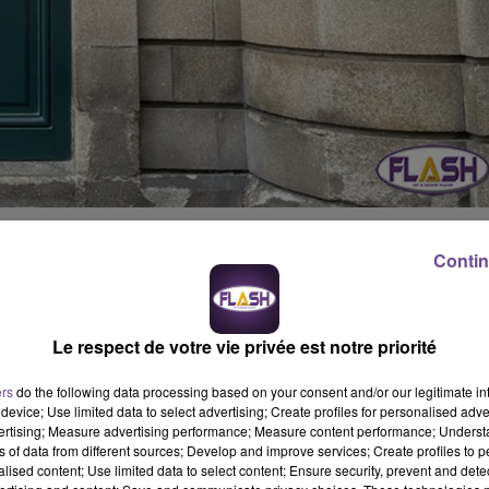
e la réforme des retraites, le courant électrique a été coupé ce
Contin
quartier de la préfecture de Limoges avec d’importantes
coupure intentionnelle et revendiquée.
Le respect de votre vie privée est notre priorité
mne fermement cette action qui aurait pu avoir des
ers
do the following data processing based on your consent and/or our legitimate int
rsonnes. Une plainte sera prochainement déposée.
device; Use limited data to select advertising; Create profiles for personalised adver
vertising; Measure advertising performance; Measure content performance; Unders
ns of data from different sources; Develop and improve services; Create profiles to 
alised content; Use limited data to select content; Ensure security, prevent and detect