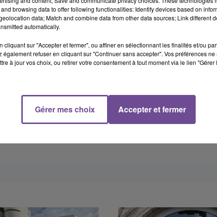
ertising and content; Save and communicate privacy choices. These technologies
and browsing data to offer following functionalities: Identify devices based on infor
eolocation data; Match and combine data from other data sources; Link different de
nsmitted automatically.
cliquant sur "Accepter et fermer", ou affiner en sélectionnant les finalités et/ou pa
 également refuser en cliquant sur "Continuer sans accepter". Vos préférences ne 
tre à jour vos choix, ou retirer votre consentement à tout moment via le lien "Gérer 
Gérer mes choix
Accepter et fermer