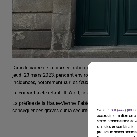
Dans le cadre de la journée nationale de mobilisation contr
jeudi 23 mars 2023, pendant environ une heure, autour du 
incidences, notamment sur les feux de signalisation.
Le courant a été rétabli. Il s’agit, selon la préfecture, d’
une 
La préfète de la Haute-Vienne, Fabienne BALUSSOU, conda
We and
our (447) partn
conséquences graves sur la sécurité et l’intégrité des pe
access information on a 
select personalised ad
statistics or combinatio
profiles to select person