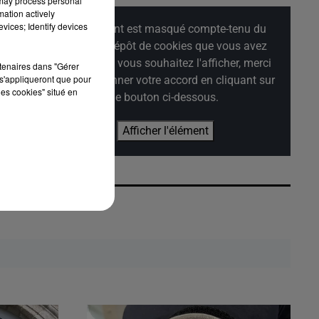
 may process personal
mation actively
vices; Identify devices
Cet élément est masqué compte-tenu du
refus du dépôt de cookies que vous avez
exprimé. Si vous souhaitez l'afficher, merci
rtenaires dans "Gérer
s'appliqueront que pour
de nous donner votre accord en cliquant sur
les cookies" situé en
le bouton ci-dessous.
Afficher l'élément