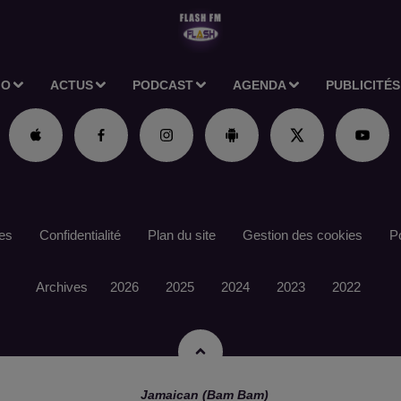
IO
ACTUS
PODCAST
AGENDA
PUBLICITÉS
es
Confidentialité
Plan du site
Gestion des cookies
Po
Archives
2026
2025
2024
2023
2022
Jamaican (bam Bam)