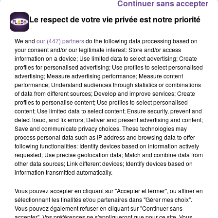
Continuer sans accepter
Le respect de votre vie privée est notre priorité
We and
our (447) partners
do the following data processing based on
your consent and/or our legitimate interest: Store and/or access
KRIS KROSS
ZAHO FEAT. MC SOLAAR
ROBIN
information on a device; Use limited data to select advertising; Create
Comme Caroline
T'es Où
AMSTERDAM, LUISA
profiles for personalised advertising; Use profiles to select personalised
SONZA, WILLY WILLIAM
advertising; Measure advertising performance; Measure content
My Oh My
performance; Understand audiences through statistics or combinations
of data from different sources; Develop and improve services; Create
profiles to personalise content; Use profiles to select personalised
23h42
23h42
23h38
23h38
23h35
23h35
content; Use limited data to select content; Ensure security, prevent and
detect fraud, and fix errors; Deliver and present advertising and content;
Save and communicate privacy choices. These technologies may
process personal data such as IP address and browsing data to offer
following functionalities: Identify devices based on information actively
requested; Use precise geolocation data; Match and combine data from
other data sources; Link different devices; Identify devices based on
BILLIE EILISH
LEWIS CAPALDI
BEBE REXHA
information transmitted automatically.
Birds Of A Feather
Almost
New Religion
Vous pouvez accepter en cliquant sur "Accepter et fermer", ou affiner en
sélectionnant les finalités et/ou partenaires dans "Gérer mes choix".
Vous pouvez également refuser en cliquant sur "Continuer sans
accepter". Vos préférences ne s'appliqueront que pour ce site. Vous