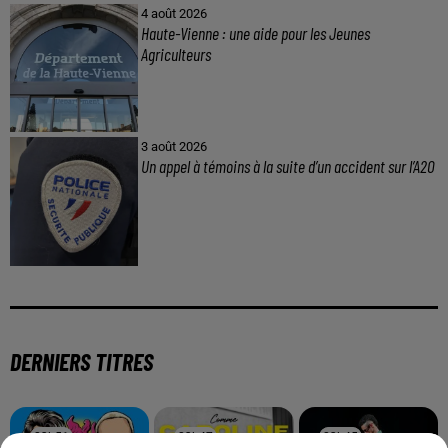
4 août 2026
Haute-Vienne : une aide pour les Jeunes
Agriculteurs
3 août 2026
Un appel à témoins à la suite d’un accident sur l’A20
DERNIERS TITRES
23h51
23h51
23h47
23h47
23h45
23h45