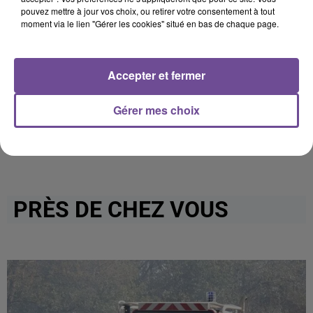
pouvez mettre à jour vos choix, ou retirer votre consentement à tout
Cet élément est masqué compte-tenu du refus du
moment via le lien "Gérer les cookies" situé en bas de chaque page.
dépôt de cookies que vous avez exprimé. Si vous
souhaitez l'afficher, merci de nous donner votre accord
en cliquant sur le bouton ci-dessous.
Accepter et fermer
Afficher l'élément
Gérer mes choix
PRÈS DE CHEZ VOUS