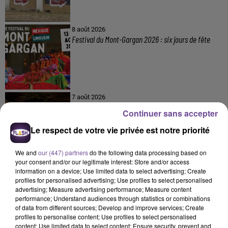
8 août 2026
Festival du Mont-Gargan 2026 : six jours de fête
7 août 2026
Incendie : des enfants bloqués dans les fumées
Continuer sans accepter
toxiques
Le respect de votre vie privée est notre priorité
We and
our (447) partners
do the following data processing based on
your consent and/or our legitimate interest: Store and/or access
information on a device; Use limited data to select advertising; Create
profiles for personalised advertising; Use profiles to select personalised
advertising; Measure advertising performance; Measure content
performance; Understand audiences through statistics or combinations
DERNIERS TITRES
of data from different sources; Develop and improve services; Create
profiles to personalise content; Use profiles to select personalised
content; Use limited data to select content; Ensure security, prevent and