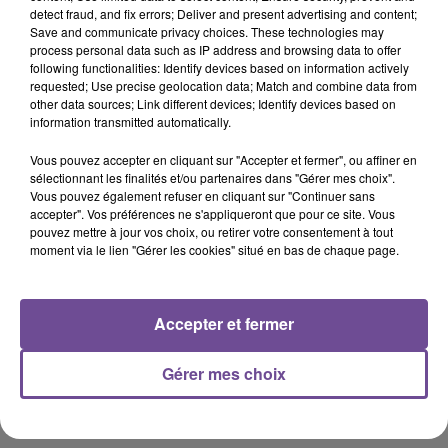
detect fraud, and fix errors; Deliver and present advertising and content;
Save and communicate privacy choices. These technologies may
17h27
17h27
17h24
17h24
17h19
17h19
process personal data such as IP address and browsing data to offer
following functionalities: Identify devices based on information actively
requested; Use precise geolocation data; Match and combine data from
other data sources; Link different devices; Identify devices based on
information transmitted automatically.
Vous pouvez accepter en cliquant sur "Accepter et fermer", ou affiner en
MAROON 5
ANGÈLE FEAT. JUSTICE
TOVE LO X STROMAE
sélectionnant les finalités et/ou partenaires dans "Gérer mes choix".
Memories
What You Want
Des Fleurs
Vous pouvez également refuser en cliquant sur "Continuer sans
accepter". Vos préférences ne s'appliqueront que pour ce site. Vous
17h15
17h15
17h13
17h13
17h09
17h09
pouvez mettre à jour vos choix, ou retirer votre consentement à tout
moment via le lien "Gérer les cookies" situé en bas de chaque page.
Accepter et fermer
LINKIN PARK
SOUND OF LEGEND
MYLÈNE FARMER
Lost
San Francisco
C'est À Qui Le Tour
Gérer mes choix