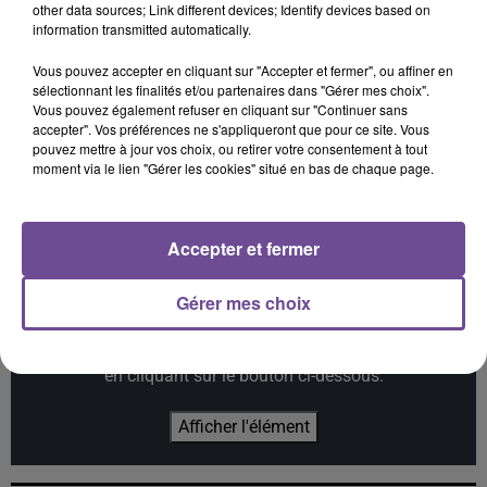
18h28
18h28
18h18
18h18
18h15
18h15
other data sources; Link different devices; Identify devices based on
information transmitted automatically.
Vous pouvez accepter en cliquant sur "Accepter et fermer", ou affiner en
sélectionnant les finalités et/ou partenaires dans "Gérer mes choix".
Vous pouvez également refuser en cliquant sur "Continuer sans
accepter". Vos préférences ne s'appliqueront que pour ce site. Vous
TEDDY SWIMS
JECK
NICO
pouvez mettre à jour vos choix, ou retirer votre consentement à tout
Mr Know It All
La Recette
Am I Wrong
moment via le lien "Gérer les cookies" situé en bas de chaque page.
Accepter et fermer
Cet élément est masqué compte-tenu du refus du
Gérer mes choix
dépôt de cookies que vous avez exprimé. Si vous
souhaitez l'afficher, merci de nous donner votre accord
en cliquant sur le bouton ci-dessous.
Afficher l'élément