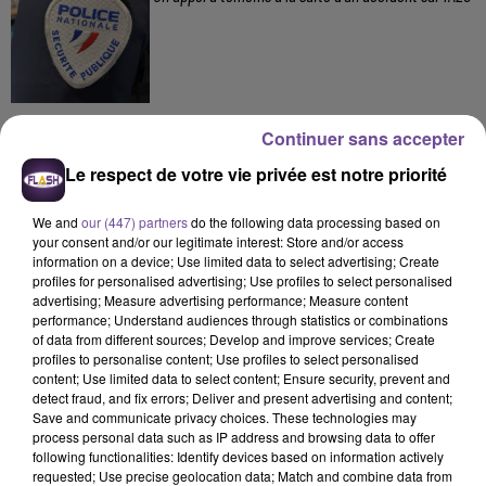
Continuer sans accepter
Le respect de votre vie privée est notre priorité
DERNIERS TITRES
We and
our (447) partners
do the following data processing based on
your consent and/or our legitimate interest: Store and/or access
information on a device; Use limited data to select advertising; Create
profiles for personalised advertising; Use profiles to select personalised
18h40
18h40
18h37
18h37
18h34
18h34
advertising; Measure advertising performance; Measure content
performance; Understand audiences through statistics or combinations
of data from different sources; Develop and improve services; Create
profiles to personalise content; Use profiles to select personalised
content; Use limited data to select content; Ensure security, prevent and
detect fraud, and fix errors; Deliver and present advertising and content;
Save and communicate privacy choices. These technologies may
DJO
SANTA
ZAHO FEAT. MC SOLAAR
process personal data such as IP address and browsing data to offer
End Of Beginning
Recommence-Moi
Comme Caroline
following functionalities: Identify devices based on information actively
requested; Use precise geolocation data; Match and combine data from