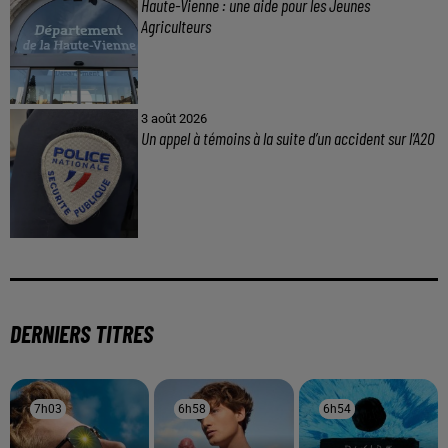
Haute-Vienne : une aide pour les Jeunes
Agriculteurs
3 août 2026
Un appel à témoins à la suite d’un accident sur l’A20
DERNIERS TITRES
7h03
7h03
6h58
6h58
6h54
6h54