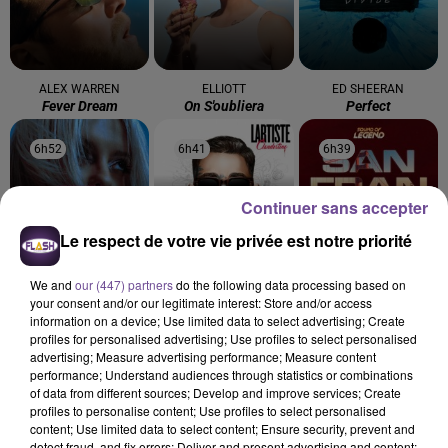
ALEX WARREN
ELLIOTT
ED SHEERAN
Fever Dream
On S'oubliera
Perfect
6h52
6h52
6h41
6h41
6h39
6h39
Continuer sans accepter
Le respect de votre vie privée est notre priorité
BEBE REXHA
LARTISTE FEAT. AWA
SOUND OF LEGEND
We and
our (447) partners
do the following data processing based on
New Religion
San Francisco
IMANI
your consent and/or our legitimate interest: Store and/or access
Chocolat
information on a device; Use limited data to select advertising; Create
profiles for personalised advertising; Use profiles to select personalised
advertising; Measure advertising performance; Measure content
performance; Understand audiences through statistics or combinations
of data from different sources; Develop and improve services; Create
profiles to personalise content; Use profiles to select personalised
content; Use limited data to select content; Ensure security, prevent and
Cet élément est masqué compte-tenu du refus du
detect fraud, and fix errors; Deliver and present advertising and content;