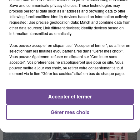
dépôt de cookies que vous avez exprimé. Si vous
Save and communicate privacy choices. These technologies may
souhaitez l'afficher, merci de nous donner votre accord
process personal data such as IP address and browsing data to offer
following functionalities: Identify devices based on information actively
en cliquant sur le bouton ci-dessous.
requested; Use precise geolocation data; Match and combine data from
other data sources; Link different devices; Identify devices based on
Afficher l'élément
information transmitted automatically.
Vous pouvez accepter en cliquant sur "Accepter et fermer", ou affiner en
sélectionnant les finalités et/ou partenaires dans "Gérer mes choix".
Vous pouvez également refuser en cliquant sur "Continuer sans
accepter". Vos préférences ne s'appliqueront que pour ce site. Vous
pouvez mettre à jour vos choix, ou retirer votre consentement à tout
moment via le lien "Gérer les cookies" situé en bas de chaque page.
PRÈS DE CHEZ VOUS
Accepter et fermer
Gérer mes choix