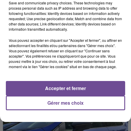
Save and communicate privacy choices. These technologies may
dépôt de cookies que vous avez exprimé. Si vous
process personal data such as IP address and browsing data to offer
souhaitez l'afficher, merci de nous donner votre accord
following functionalities: Identify devices based on information actively
requested; Use precise geolocation data; Match and combine data from
en cliquant sur le bouton ci-dessous.
other data sources; Link different devices; Identify devices based on
information transmitted automatically.
Afficher l'élément
Vous pouvez accepter en cliquant sur "Accepter et fermer", ou affiner en
sélectionnant les finalités et/ou partenaires dans "Gérer mes choix".
Vous pouvez également refuser en cliquant sur "Continuer sans
accepter". Vos préférences ne s'appliqueront que pour ce site. Vous
pouvez mettre à jour vos choix, ou retirer votre consentement à tout
moment via le lien "Gérer les cookies" situé en bas de chaque page.
PRÈS DE CHEZ VOUS
Accepter et fermer
Gérer mes choix