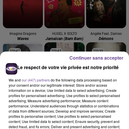
Imagine Dragons
HUGEL X SOLTO
Angèle Feat. Damso
Waves
Jamaican (bam Bam)
Démons
20h47
20h47
20h43
20h43
20h39
20h39
Continuer sans accepter
Le respect de votre vie privée est notre priorité
We and
our (447) partners
do the following data processing based on
your consent and/or our legitimate interest: Store and/or access
TEDDY SWIMS
RAYE
ADELE
information on a device; Use limited data to select advertising; Create
Mr Know It All
Where Is My Husband
Hello
profiles for personalised advertising; Use profiles to select personalised
advertising; Measure advertising performance; Measure content
performance; Understand audiences through statistics or combinations
of data from different sources; Develop and improve services; Create
profiles to personalise content; Use profiles to select personalised
content; Use limited data to select content; Ensure security, prevent and
detect fraud, and fix errors; Deliver and present advertising and content;
Cet élément est masqué compte-tenu du refus du