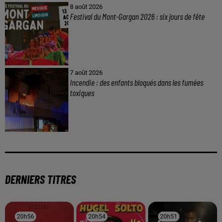
8 août 2026
Festival du Mont-Gargan 2026 : six jours de fête
7 août 2026
Incendie : des enfants bloqués dans les fumées
toxiques
DERNIERS TITRES
20h56
20h56
20h54
20h54
20h51
20h51