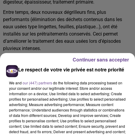
digesteur, épaississeur, traitement primaire.
Entre temps, deux nouveaux dégrilleurs fins, plus
performants (élimination des déchets contenus dans les
eaux usées type lingettes, feuilles, plastique…), ont été
installés sur les prétraitements conservés. Ceci permet
d’améliorer le traitement des eaux usées lors d’épisodes
pluvieux intenses.
Au sujet des travaux qui restent à réaliser, la plupart des
Continuer sans accepter
nouveaux ouvrages sera mise en service en fin d’année.
Le respect de votre vie privée est notre priorité
Après des phases de réglage et de mise en observation des
installations, la première injection de biométhane est prévue
We and
our (447) partners
do the following data processing based on
en juillet 2023 et la réception finale des travaux programmée
your consent and/or our legitimate interest: Store and/or access
information on a device; Use limited data to select advertising; Create
en janvier 2024.
profiles for personalised advertising; Use profiles to select personalised
advertising; Measure advertising performance; Measure content
performance; Understand audiences through statistics or combinations
Pour suivre l’ensemble des phase du chantier et leurs
of data from different sources; Develop and improve services; Create
profiles to personalise content; Use profiles to select personalised
évolutions, Limoges Métropole a mis en place, un site
content; Use limited data to select content; Ensure security, prevent and
internet dédié au chantier de modernisation de la Station
detect fraud, and fix errors; Deliver and present advertising and content;