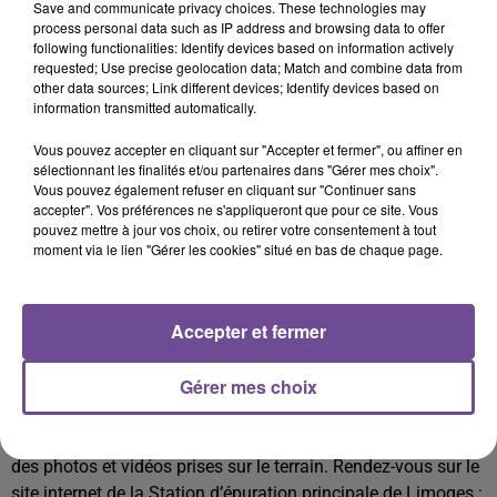
d’épuration principale de Limoges. Ce site a été créé par
Save and communicate privacy choices. These technologies may
process personal data such as IP address and browsing data to offer
l’Office international de l’eau dans le cadre des prestations
following functionalities: Identify devices based on information actively
de maîtrise d’œuvre en groupement avec le Cabinet EGIS, et
requested; Use precise geolocation data; Match and combine data from
avec le soutien du groupement d’entreprises conduit par OTV
other data sources; Link different devices; Identify devices based on
information transmitted automatically.
Véolia.
Vous pouvez accepter en cliquant sur "Accepter et fermer", ou affiner en
Coût du projet
sélectionnant les finalités et/ou partenaires dans "Gérer mes choix".
À ce jour, la construction du gros œuvre est très avancée.
Vous pouvez également refuser en cliquant sur "Continuer sans
Dans certains ouvrages le montage des équipements a
accepter". Vos préférences ne s'appliqueront que pour ce site. Vous
pouvez mettre à jour vos choix, ou retirer votre consentement à tout
débuté. L’avancement actuel est de 12 505 000 euros hors
moment via le lien "Gérer les cookies" situé en bas de chaque page.
taxes, soit 49 % du montant du marché public.
Financements des travaux : 30 144 792 euros toute taxe
comprise (TTC). Un projet financé par Limoges Métropole
Accepter et fermer
avec le soutien de l’Agence de l’eau Loire-Bretagne à hauteur
de 13 521 354 euros TTC.
Gérer mes choix
Tout au long des travaux, vous pourrez retrouver les
dernières actualités, les interviews en lien avec le projet et
des photos et vidéos prises sur le terrain. Rendez-vous sur le
site internet de la Station d’épuration principale de Limoges :