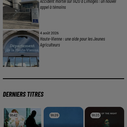
Accident mortel sur l’A20 à Limoges : un nouvel
appel à témoins
4 août 2026
Haute-Vienne : une aide pour les Jeunes
Agriculteurs
DERNIERS TITRES
9h42
9h42
9h39
9h39
9h35
9h35