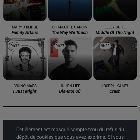
MARY J BLIDGE
CHARLOTTE CARDIN
ELLEY DUHÉ
Family Affairs
The Way We Touch
Middle Of The Night
9h32
9h32
9h27
9h27
9h20
9h20
BRUNO MARS
JULIEN LIEB
JOSEPH KAMEL
I Just Might
Dis-Moi Où
Crash
Cet élément est masqué compte-tenu du refus du
dépôt de cookies que vous avez exprimé. Si vous