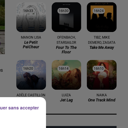
16h33
16h33
16h30
16h30
16h24
16h24
MANON LISA
OFENBACH,
TIBZ, MIKE
Le Petit
STARSAILOR
DEMERO, ZAGATA
Peìcheur
Four To The
Take Me Away
Floor
16h20
16h20
16h14
16h14
16h10
16h10
es
ADÈLE CASTILLON
LUIZA
NAIKA
Été Avec Toi
Jet Lag
One Track Mind
uer sans accepter