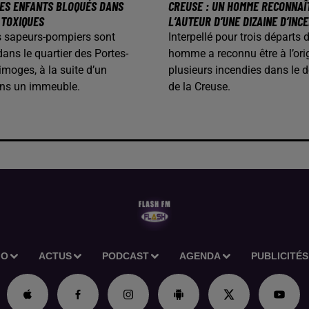
 DES ENFANTS BLOQUÉS DANS
CREUSE : UN HOMME RECONNAÎ
 TOXIQUES
L’AUTEUR D’UNE DIZAINE D’INC
les sapeurs-pompiers sont
Interpellé pour trois départs 
dans le quartier des Portes-
homme a reconnu être à l’ori
imoges, à la suite d’un
plusieurs incendies dans le 
ans un immeuble.
de la Creuse.
IO
ACTUS
PODCAST
AGENDA
PUBLICITÉS