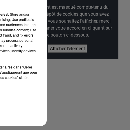
Cet élément est masqué compte-tenu du
refus du dépôt de cookies que vous avez
erest: Store and/or
tising; Use profiles to
exprimé. Si vous souhaitez l'afficher, merci
tand audiences through
de nous donner votre accord en cliquant sur
personalise content; Use
le bouton ci-dessous.
 fraud, and fix errors;
 may process personal
mation actively
Afficher l'élément
vices; Identify devices
rtenaires dans "Gérer
s'appliqueront que pour
les cookies" situé en
le