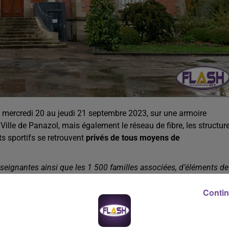
du mercredi 20 au jeudi 21 septembre 2023, sur une armoire
 Ville de Panazol, mais également le réseau de fibre, les structur
ts sportifs se retrouvent
privés de tous moyens de
nseignantes ainsi que les 1 500 familles associées, d’éléments de
 la sécurité des enfants accueillis et le bon fonctionnement des
Contin