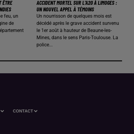
T ÊTRE
ACCIDENT MORTEL SUR L’A20 À LIMOGES :
ENDIES
UN NOUVEL APPEL À TÉMOINS
de feu, un
Un nourrisson de quelques mois est
gine de
décédé après le grave accident survenu
département
le 1er août à hauteur de Beaune-les-
Mines, dans le sens Paris-Toulouse. La
police...
CONTACT