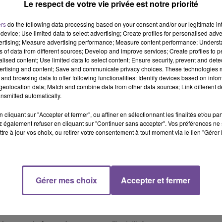
Le respect de votre vie privée est notre priorité
ers
do the following data processing based on your consent and/or our legitimate int
device; Use limited data to select advertising; Create profiles for personalised adver
vertising; Measure advertising performance; Measure content performance; Unders
ns of data from different sources; Develop and improve services; Create profiles to 
alised content; Use limited data to select content; Ensure security, prevent and detect
ertising and content; Save and communicate privacy choices. These technologies
and browsing data to offer following functionalities: Identify devices based on infor
eolocation data; Match and combine data from other data sources; Link different de
nsmitted automatically.
cliquant sur "Accepter et fermer", ou affiner en sélectionnant les finalités et/ou pa
 également refuser en cliquant sur "Continuer sans accepter". Vos préférences ne 
tre à jour vos choix, ou retirer votre consentement à tout moment via le lien "Gérer 
Gérer mes choix
Accepter et fermer
 coût des réparations est colossal. Les images de vidéo-
mpreintes d'ADN. Des opérations très ciblées seront menées dans 