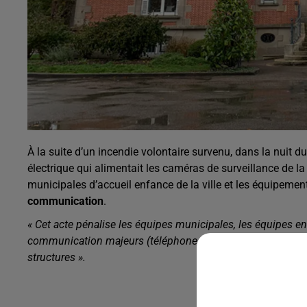
À la suite d’un incendie volontaire survenu, dans la nuit 
électrique qui alimentait les caméras de surveillance de la
municipales d’accueil enfance de la ville et les équipemen
communication
.
« Cet acte pénalise les équipes municipales, les équipes e
communication majeurs (téléphone, internet), pour garantir
structures ».