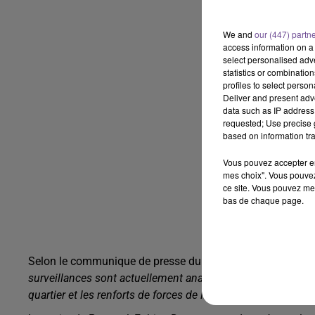
We and
our (447) partn
access information on a 
select personalised ad
statistics or combinatio
profiles to select person
Deliver and present adv
data such as IP address 
requested; Use precise g
based on information tra
Vous pouvez accepter en 
mes choix". Vous pouvez
ce site. Vous pouvez met
bas de chaque page.
Selon le communique de presse du maire de Panazol
« Le
surveillances sont actuellement analysées ainsi que les e
quartier et les renforts de forces de l’ordre sont en cours ».