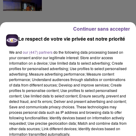
Continuer sans accepter
Le respect de votre vie privée est notre priorité
DERNIERS TITRES
We and
our (447) partners
do the following data processing based on
your consent and/or our legitimate interest: Store and/or access
information on a device; Use limited data to select advertising; Create
13h21
13h21
13h18
13h18
13h14
13h14
profiles for personalised advertising; Use profiles to select personalised
advertising; Measure advertising performance; Measure content
performance; Understand audiences through statistics or combinations
of data from different sources; Develop and improve services; Create
profiles to personalise content; Use profiles to select personalised
content; Use limited data to select content; Ensure security, prevent and
detect fraud, and fix errors; Deliver and present advertising and content;
DJO
JULIEN LIEB
SHAKIRA FEAT. BURNA
Save and communicate privacy choices. These technologies may
End Of Beginning
Autrement
BOY
process personal data such as IP address and browsing data to offer
Dai Dai
following functionalities: Identify devices based on information actively
requested; Use precise geolocation data; Match and combine data from
13h09
13h09
13h06
13h06
13h02
13h02
other data sources; Link different devices; Identify devices based on
information transmitted automatically.