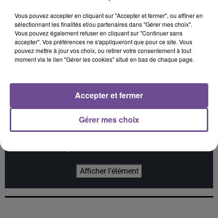
Vous pouvez accepter en cliquant sur "Accepter et fermer", ou affiner en
sélectionnant les finalités et/ou partenaires dans "Gérer mes choix".
Vous pouvez également refuser en cliquant sur "Continuer sans
accepter". Vos préférences ne s'appliqueront que pour ce site. Vous
OFENBACH, STARSAILOR
CLAUDIO CAPÉO
MYLES SMITH
pouvez mettre à jour vos choix, ou retirer votre consentement à tout
Four To The Floor
Riche
Drive Safe
moment via le lien "Gérer les cookies" situé en bas de chaque page.
Accepter et fermer
Cet élément est masqué compte-tenu du refus du
Gérer mes choix
dépôt de cookies que vous avez exprimé. Si vous
souhaitez l'afficher, merci de nous donner votre accord
en cliquant sur le bouton ci-dessous.
Afficher l'élément