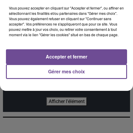
Vous pouvez accepter en cliquant sur "Accepter et fermer", ou affiner en
sélectionnant les finalités et/ou partenaires dans "Gérer mes choix".
Vous pouvez également refuser en cliquant sur "Continuer sans
accepter". Vos préférences ne s'appliqueront que pour ce site. Vous
Jeck
TEDDY SWIMS
M. POKORA
pouvez mettre à jour vos choix, ou retirer votre consentement à tout
Parapluie
Mr Know It All
Trophée
moment via le lien "Gérer les cookies" situé en bas de chaque page.
Accepter et fermer
Cet élément est masqué compte-tenu du refus du
Gérer mes choix
dépôt de cookies que vous avez exprimé. Si vous
souhaitez l'afficher, merci de nous donner votre accord
en cliquant sur le bouton ci-dessous.
Afficher l'élément