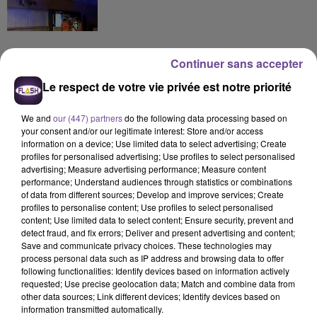
Continuer sans accepter
Le respect de votre vie privée est notre priorité
DERNIERS TITRES
We and
our (447) partners
do the following data processing based on
your consent and/or our legitimate interest: Store and/or access
information on a device; Use limited data to select advertising; Create
17h06
17h06
17h02
17h02
16h54
16h54
profiles for personalised advertising; Use profiles to select personalised
advertising; Measure advertising performance; Measure content
performance; Understand audiences through statistics or combinations
of data from different sources; Develop and improve services; Create
profiles to personalise content; Use profiles to select personalised
content; Use limited data to select content; Ensure security, prevent and
detect fraud, and fix errors; Deliver and present advertising and content;
KYO
BRUNO MARS
ZAZIE
Save and communicate privacy choices. These technologies may
Le Chemin
I Just Might
Peu Importe
process personal data such as IP address and browsing data to offer
following functionalities: Identify devices based on information actively
requested; Use precise geolocation data; Match and combine data from
16h51
16h51
16h47
16h47
16h42
16h42
other data sources; Link different devices; Identify devices based on
information transmitted automatically.