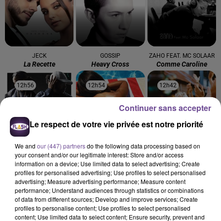
JECK
GOSSIP
ZAHO FEAT. MC SOLAAR
La Recette
Heavy Cross
Comme Caroline
12h56
12h56
12h54
12h54
12h42
12h42
Continuer sans accepter
Le respect de votre vie privée est notre priorité
We and
our (447) partners
do the following data processing based on
MADCON
GIMS
KAROL G
your consent and/or our legitimate interest: Store and/or access
Don't Worry
Soleil
Si Antes Te Hubiera
information on a device; Use limited data to select advertising; Create
Conocido
profiles for personalised advertising; Use profiles to select personalised
advertising; Measure advertising performance; Measure content
performance; Understand audiences through statistics or combinations
of data from different sources; Develop and improve services; Create
profiles to personalise content; Use profiles to select personalised
content; Use limited data to select content; Ensure security, prevent and