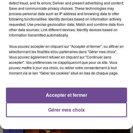
Cet élément est masqué compte-tenu du refus du
detect fraud, and fix errors; Deliver and present advertising and content;
Save and communicate privacy choices. These technologies may
dépôt de cookies que vous avez exprimé. Si vous
process personal data such as IP address and browsing data to offer
souhaitez l'afficher, merci de nous donner votre accord
following functionalities: Identify devices based on information actively
en cliquant sur le bouton ci-dessous.
requested; Use precise geolocation data; Match and combine data from
other data sources; Link different devices; Identify devices based on
information transmitted automatically.
Afficher l'élément
Vous pouvez accepter en cliquant sur "Accepter et fermer", ou affiner en
sélectionnant les finalités et/ou partenaires dans "Gérer mes choix".
Vous pouvez également refuser en cliquant sur "Continuer sans
accepter". Vos préférences ne s'appliqueront que pour ce site. Vous
pouvez mettre à jour vos choix, ou retirer votre consentement à tout
moment via le lien "Gérer les cookies" situé en bas de chaque page.
PRÈS DE CHEZ VOUS
Accepter et fermer
Gérer mes choix