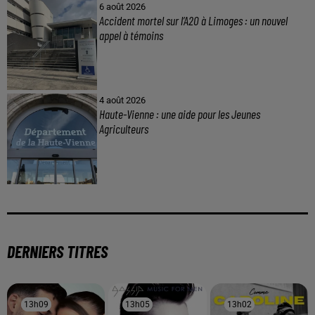
6 août 2026
Accident mortel sur l’A20 à Limoges : un nouvel
appel à témoins
4 août 2026
Haute-Vienne : une aide pour les Jeunes
Agriculteurs
DERNIERS TITRES
13h09
13h09
13h05
13h05
13h02
13h02