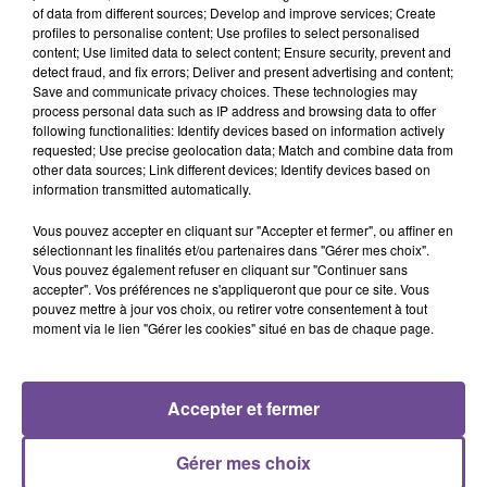
of data from different sources; Develop and improve services; Create
profiles to personalise content; Use profiles to select personalised
content; Use limited data to select content; Ensure security, prevent and
detect fraud, and fix errors; Deliver and present advertising and content;
19h56
19h56
19h53
19h53
19h51
19h51
Save and communicate privacy choices. These technologies may
process personal data such as IP address and browsing data to offer
following functionalities: Identify devices based on information actively
requested; Use precise geolocation data; Match and combine data from
other data sources; Link different devices; Identify devices based on
information transmitted automatically.
Kygo Feat. Parson
ZAZIE
MARK AMBOR
Vous pouvez accepter en cliquant sur "Accepter et fermer", ou affiner en
Peu Importe
Belong Together
James
sélectionnant les finalités et/ou partenaires dans "Gérer mes choix".
Stole The Show
Vous pouvez également refuser en cliquant sur "Continuer sans
accepter". Vos préférences ne s'appliqueront que pour ce site. Vous
19h48
19h48
19h43
19h43
19h40
19h40
pouvez mettre à jour vos choix, ou retirer votre consentement à tout
moment via le lien "Gérer les cookies" situé en bas de chaque page.
Accepter et fermer
JÉRÉMY FREROT
OFENBACH, STARSAILOR
SIA FEAT. KENDRICK
Gérer mes choix
Frerot
Four To The Floor
LAMAR
The Greatest