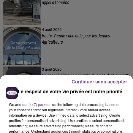
appel à témoins
4 août 2026
Haute-Vienne : une aide pour les Jeunes
Agriculteurs
3 août 2026
Un appel à témoins à la suite d’un accident sur l’A20
Continuer sans accepter
Le respect de votre vie privée est notre priorité
We and
our (447) partners
do the following data processing based on
your consent and/or our legitimate interest: Store and/or access
information on a device; Use limited data to select advertising; Create
profiles for personalised advertising; Use profiles to select personalised
advertising; Measure advertising performance; Measure content
performance; Understand audiences through statistics or combinations
DERNIERS TITRES