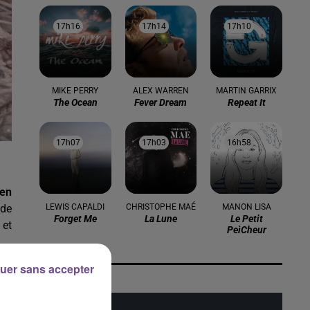
17h16
17h16
17h14
17h14
17h10
17h10
MIKE PERRY
ALEX WARREN
MARTIN GARRIX
The Ocean
Fever Dream
Repeat It
17h07
17h07
17h03
17h03
16h58
16h58
 en
ide
LEWIS CAPALDI
CHRISTOPHE MAÉ
MANON LISA
Forget Me
La Lune
Le Petit
 et
Peìcheur
uer sans accepter
 le