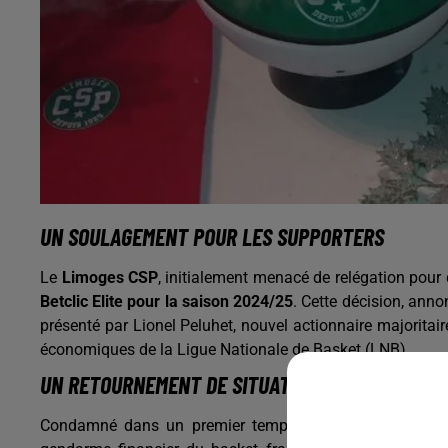
UN SOULAGEMENT POUR LES SUPPORTERS
Le
Limoges CSP
, initialement menacé de relégation pour 
Betclic Elite pour la saison 2024/25
. Cette décision, anno
présenté par Lionel Peluhet, nouvel actionnaire majoritair
économiques de la Ligue Nationale de Basket (LNB).
UN RETOURNEMENT DE SITUATION INESPÉRÉ
Condamné dans un premier temps à évoluer dans les di