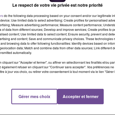
ier solide
. Ce retournement de situation met fin à une péri
Le respect de votre vie privée est notre priorité
rique continuer d’évoluer parmi l'élite du basket français.
ers
do the following data processing based on your consent and/or our legitimate int
device; Use limited data to select advertising; Create profiles for personalised adver
vertising; Measure advertising performance; Measure content performance; Unders
awford Palmer au poste de directeur sportif
. Contacté par Lio
ns of data from different sources; Develop and improve services; Create profiles to 
 renforcer l'équipe avec les moyens disponibles. Déjà en poste en
alised content; Use limited data to select content; Ensure security, prevent and detect
ouveau pour le club.
ertising and content; Save and communicate privacy choices. These technologies
and browsing data to offer following functionalities: Identify devices based on infor
ME
eolocation data; Match and combine data from other data sources; Link different de
nsmitted automatically.
talents dans ses bureaux.
Jean-Charles Bregeon
, ancien du S
cliquant sur "Accepter et fermer", ou affiner en sélectionnant les finalités et/ou pa
 pressenti pour le poste de
directeur administratif et financier
. 
 également refuser en cliquant sur "Continuer sans accepter". Vos préférences ne 
 club.
tre à jour vos choix, ou retirer votre consentement à tout moment via le lien "Gérer 
era prise lors de la
réunion plénière de la DNCCG le 25 juin
. 
Gérer mes choix
Accepter et fermer
e validation, qui promet un avenir prometteur pour le Limoges 
 à Lionel Peluhet