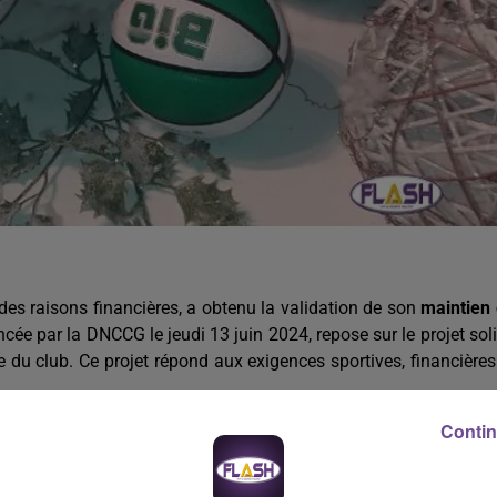
des raisons financières, a obtenu la validation de son
maintien
ncée par la DNCCG le jeudi 13 juin 2024, repose sur le projet sol
e du club. Ce projet répond aux exigences sportives, financières
Contin
visions amateurs, le Limoges CSP a en définitif convaincu