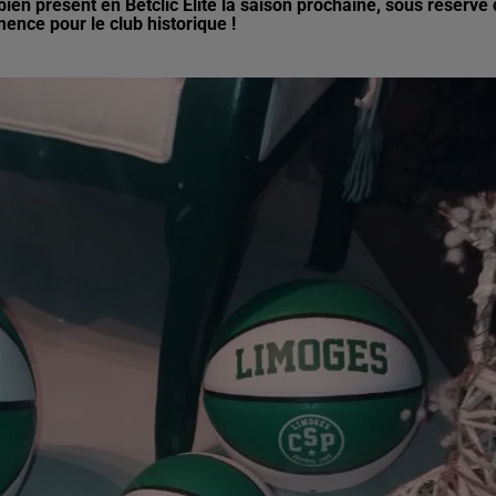
en présent en Betclic Elite la saison prochaine, sous réserve
ence pour le club historique !