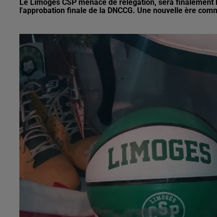
Le Limoges CSP menacé de relégation, sera finalement bi
l'approbation finale de la DNCCG. Une nouvelle ère comm