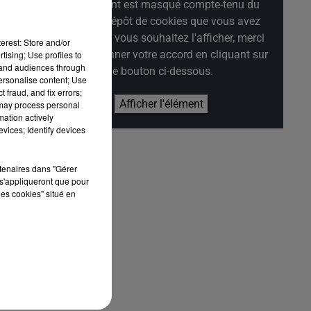
ode
Cet élément est masqué compte-tenu du
refus du dépôt de cookies que vous avez
exprimé. Si vous souhaitez l'afficher, merci
erest: Store and/or
de nous donner votre accord en cliquant sur
tising; Use profiles to
tand audiences through
nel
le bouton ci-dessous.
personalise content; Use
tre
 fraud, and fix errors;
Afficher l'élément
 may process personal
mation actively
vices; Identify devices
LUC
rtenaires dans "Gérer
Ces
s'appliqueront que pour
les cookies" situé en
Les
CSP