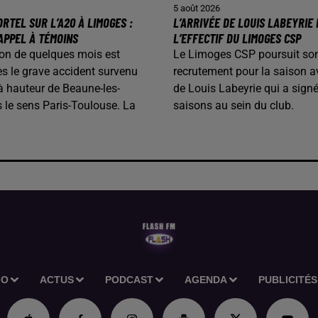
5 août 2026
RTEL SUR L’A20 À LIMOGES :
L’ARRIVÉE DE LOUIS LABEYRIE
APPEL À TÉMOINS
L’EFFECTIF DU LIMOGES CSP
on de quelques mois est
Le Limoges CSP poursuit so
s le grave accident survenu
recrutement pour la saison av
 à hauteur de Beaune-les-
de Louis Labeyrie qui a sign
 le sens Paris-Toulouse. La
saisons au sein du club.
IO
ACTUS
PODCAST
AGENDA
PUBLICITÉS