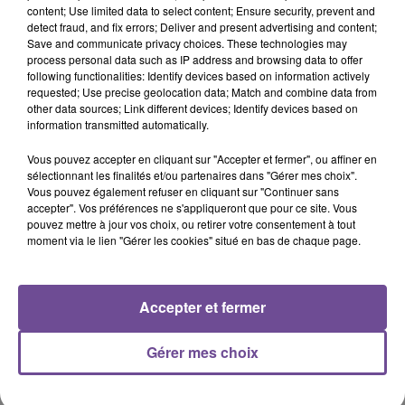
1h42
1h42
1h40
1h40
1h37
1h37
content; Use limited data to select content; Ensure security, prevent and
detect fraud, and fix errors; Deliver and present advertising and content;
Save and communicate privacy choices. These technologies may
process personal data such as IP address and browsing data to offer
following functionalities: Identify devices based on information actively
requested; Use precise geolocation data; Match and combine data from
other data sources; Link different devices; Identify devices based on
information transmitted automatically.
ZOE WEES
KRIS KROSS
KAROL G
Control
Si Antes Te Hubiera
AMSTERDAM, LUISA
Conocido
SONZA, WILLY WILLIAM
Vous pouvez accepter en cliquant sur "Accepter et fermer", ou affiner en
My Oh My
sélectionnant les finalités et/ou partenaires dans "Gérer mes choix".
Vous pouvez également refuser en cliquant sur "Continuer sans
accepter". Vos préférences ne s'appliqueront que pour ce site. Vous
1h33
1h33
1h30
1h30
1h27
1h27
pouvez mettre à jour vos choix, ou retirer votre consentement à tout
moment via le lien "Gérer les cookies" situé en bas de chaque page.
Accepter et fermer
MILEY CYRUS
ESMÉE
CEE LO GREEN
Dream As One (from
Insomnie
F**k U
Gérer mes choix
Avatar Fire And Ash)