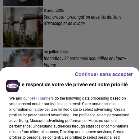
3 août 2026
Sécheresse : prolongation des interdictions
d'arrosage et de lavage
30 juillet 2026
Incendies : 22 personnes accueillies en Haute-
Vienne
Continuer sans accepter
Le respect de votre vie privée est notre priorité
We and
our (447) partners
do the following data processing based on
your consent and/or our legitimate interest: Store and/or access
information on a device; Use limited data to select advertising; Create
profiles for personalised advertising; Use profiles to select personalised
DERNIERS TITRES
advertising; Measure advertising performance; Measure content
performance; Understand audiences through statistics or combinations
of data from different sources; Develop and improve services; Create
profiles to personalise content; Use profiles to select personalised