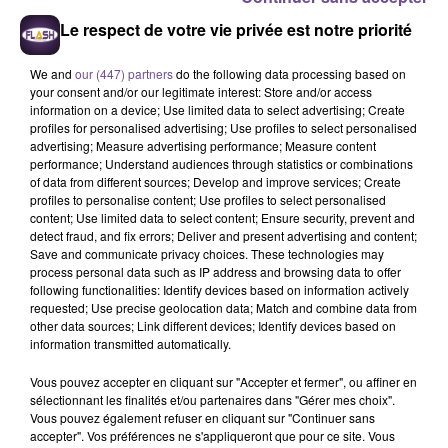
8 août 2026
Le respect de votre vie privée est notre priorité
Une victime forcée de réaliser plusieurs tags vers
un point de deal
We and
our (447) partners
do the following data processing based on
your consent and/or our legitimate interest: Store and/or access
information on a device; Use limited data to select advertising; Create
profiles for personalised advertising; Use profiles to select personalised
advertising; Measure advertising performance; Measure content
8 août 2026
Festival du Mont-Gargan 2026 : six jours de fête
performance; Understand audiences through statistics or combinations
of data from different sources; Develop and improve services; Create
profiles to personalise content; Use profiles to select personalised
content; Use limited data to select content; Ensure security, prevent and
detect fraud, and fix errors; Deliver and present advertising and content;
Save and communicate privacy choices. These technologies may
process personal data such as IP address and browsing data to offer
following functionalities: Identify devices based on information actively
requested; Use precise geolocation data; Match and combine data from
other data sources; Link different devices; Identify devices based on
information transmitted automatically.
DERNIERS TITRES
Vous pouvez accepter en cliquant sur "Accepter et fermer", ou affiner en
sélectionnant les finalités et/ou partenaires dans "Gérer mes choix".
Vous pouvez également refuser en cliquant sur "Continuer sans
accepter". Vos préférences ne s'appliqueront que pour ce site. Vous
7h18
7h18
7h14
7h14
7h09
7h09