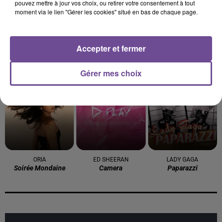
pouvez mettre à jour vos choix, ou retirer votre consentement à tout
moment via le lien "Gérer les cookies" situé en bas de chaque page.
Accepter et fermer
Mentissa
SHAKIRA FEAT. BURNA
COLDPLAY
Mamma Mia
We Pray
BOY
Gérer mes choix
Dai Dai
7h04
7h04
6h57
6h57
6h54
6h54
ORIA
ED SHEERAN
LADY GAGA
Soirée Mondaine
Camera
Paparazzi