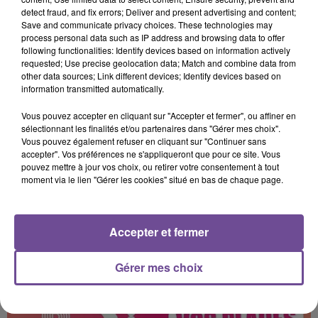
detect fraud, and fix errors; Deliver and present advertising and content;
Save and communicate privacy choices. These technologies may
process personal data such as IP address and browsing data to offer
following functionalities: Identify devices based on information actively
requested; Use precise geolocation data; Match and combine data from
other data sources; Link different devices; Identify devices based on
15 septembre 2025
information transmitted automatically.
HANDBALL STARLIGUE : GAGNEZ VOS INVITATIONS POUR LE MATCH
LH /...
Vous pouvez accepter en cliquant sur "Accepter et fermer", ou affiner en
sélectionnant les finalités et/ou partenaires dans "Gérer mes choix".
Jusqu'au vendredi 19 septembre 2025 à 14h, gagnez vos
Vous pouvez également refuser en cliquant sur "Continuer sans
invitations pour le match de Liqui Moly Starligue de handball
accepter". Vos préférences ne s'appliqueront que pour ce site. Vous
LH / Dunkerque au Palais des Sports de...
pouvez mettre à jour vos choix, ou retirer votre consentement à tout
moment via le lien "Gérer les cookies" situé en bas de chaque page.
Accepter et fermer
Gérer mes choix