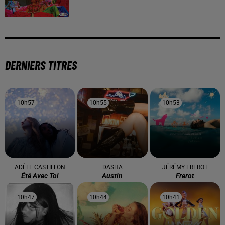
DERNIERS TITRES
10h57
10h57
10h55
10h55
10h53
10h53
ADÈLE CASTILLON
DASHA
JÉRÉMY FREROT
Été Avec Toi
Austin
Frerot
10h47
10h47
10h44
10h44
10h41
10h41