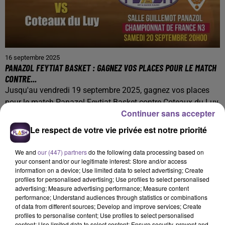
16 septembre 2025
PANAZOL FEYTIAT BASKET : GAGNEZ VOS PLACES POUR LE MATCH
CONTRE...
Jusqu'au vendredi 19 septembre 2025, gagnez vos places
pour le match Panazol Feytiat Basket contre Coteaux du Luy
Continuer sans accepter
Le respect de votre vie privée est notre priorité
We and
our (447) partners
do the following data processing based on
your consent and/or our legitimate interest: Store and/or access
information on a device; Use limited data to select advertising; Create
profiles for personalised advertising; Use profiles to select personalised
advertising; Measure advertising performance; Measure content
performance; Understand audiences through statistics or combinations
of data from different sources; Develop and improve services; Create
profiles to personalise content; Use profiles to select personalised
content; Use limited data to select content; Ensure security, prevent and