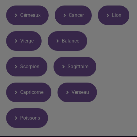
Gémeaux
Cancer
Lion
Vierge
Balance
Scorpion
Sagittaire
Capricorne
Verseau
Poissons