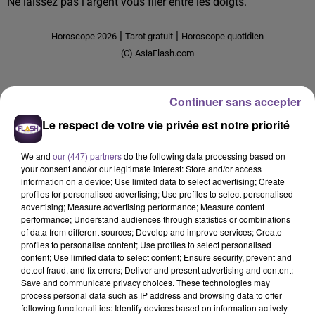
Ne laissez pas l'argent vous filer entre les doigts.
|
|
Horoscope 2026
Tarot gratuit
Horoscope quotidien
(C) AsiaFlash.com
Continuer sans accepter
HOROSCOPE HEBDOMADAIRE TAUREAU (LUNDI 3 --
DIMANCHE 9 AOÏ¿½T 2026)
Le respect de votre vie privée est notre priorité
We and
our (447) partners
do the following data processing based on
your consent and/or our legitimate interest: Store and/or access
information on a device; Use limited data to select advertising; Create
profiles for personalised advertising; Use profiles to select personalised
advertising; Measure advertising performance; Measure content
performance; Understand audiences through statistics or combinations
of data from different sources; Develop and improve services; Create
profiles to personalise content; Use profiles to select personalised
Amour
content; Use limited data to select content; Ensure security, prevent and
Couples :
Vous n'avez guère été à la fête ces derniers temps.
detect fraud, and fix errors; Deliver and present advertising and content;
Stressé, en butte à des difficultés de communication avec
Save and communicate privacy choices. These technologies may
process personal data such as IP address and browsing data to offer
votre conjoint ou partenaire, vous aviez l'impression d'être
following functionalities: Identify devices based on information actively