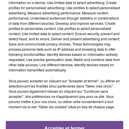
information on a device; Use limited data to select advertising; Create
profiles for personalised advertising; Use profiles to select personalised
advertising; Measure advertising performance; Measure content
performance; Understand audiences through statistics or combinations
of data from different sources; Develop and improve services; Create
profiles to personalise content; Use profiles to select personalised
content; Use limited data to select content; Ensure security, prevent and
DERNIERS TITRES
detect fraud, and fix errors; Deliver and present advertising and content;
Save and communicate privacy choices. These technologies may
process personal data such as IP address and browsing data to offer
following functionalities: Identify devices based on information actively
requested; Use precise geolocation data; Match and combine data from
17h02
17h02
16h55
16h55
16h49
16h49
other data sources; Link different devices; Identify devices based on
information transmitted automatically.
Vous pouvez accepter en cliquant sur "Accepter et fermer", ou affiner en
sélectionnant les finalités et/ou partenaires dans "Gérer mes choix".
Vous pouvez également refuser en cliquant sur "Continuer sans
accepter". Vos préférences ne s'appliqueront que pour ce site. Vous
JULIEN LIEB
ULTRA NATE, HUGEL,
BEBE REXHA
pouvez mettre à jour vos choix, ou retirer votre consentement à tout
Dis-Moi Où
New Religion
IMAEL ANGEL
moment via le lien "Gérer les cookies" situé en bas de chaque page.
Movin' To The Sun
(extended Mix)
16h45
16h45
16h37
16h37
16h35
16h35
Accepter et fermer