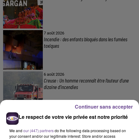
7 août 2026
Incendie : des enfants bloqués dans les fumées
toxiques
6 août 2026
Creuse : Un homme reconnaît être l’auteur d’une
dizaine d’incendies
Continuer sans accepter
Le respect de votre vie privée est notre priorité
6 août 2026
Accident mortel sur l’A20 à Limoges : un nouvel
appel à témoins
We and
our (447) partners
do the following data processing based on
your consent and/or our legitimate interest: Store and/or access