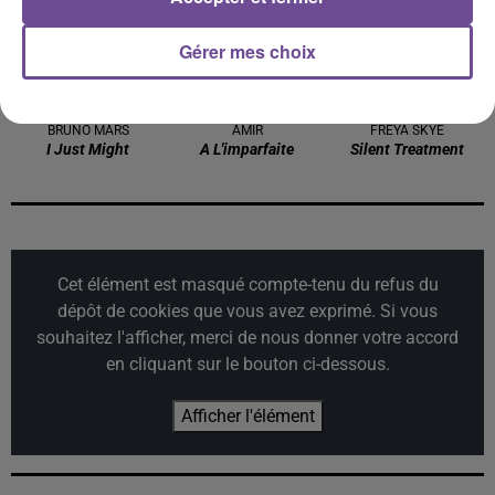
Gérer mes choix
BRUNO MARS
AMIR
FREYA SKYE
I Just Might
A L'imparfaite
Silent Treatment
Cet élément est masqué compte-tenu du refus du
dépôt de cookies que vous avez exprimé. Si vous
souhaitez l'afficher, merci de nous donner votre accord
en cliquant sur le bouton ci-dessous.
Afficher l'élément