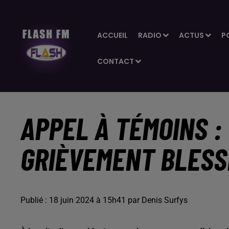
ACCUEIL
RADIO
ACTUS
P
CONTACT
APPEL À TÉMOINS :
GRIÈVEMENT BLESS
Publié : 18 juin 2024 à 15h41 par Denis Surfys