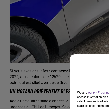
Si vous avez des infos : contactez le
Commissariat de Pol
2024, aux alentours de 12h20, une collision s’est produite
point qui est situé avenue de Brachaud et boulevard Robe
UN MOTARD GRIÈVEMENT BLESSÉ
We and
our (447) partn
access information on a 
Âgé d’une quarantaine d’années
le motard, grièvement bl
select personalised ad
statistics or combinatio
urgences du CHU de Limoges. Selon les premiers éléments, l