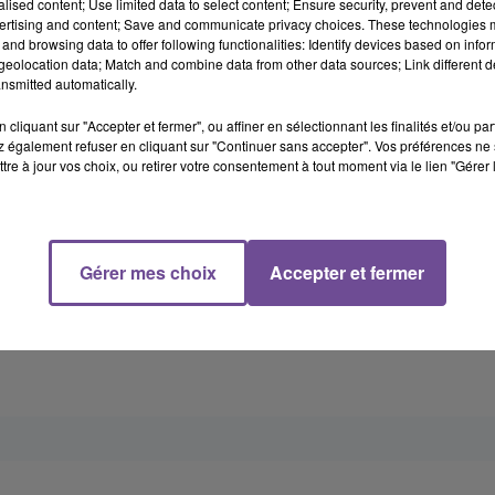
alised content; Use limited data to select content; Ensure security, prevent and detect
ertising and content; Save and communicate privacy choices. These technologies
and browsing data to offer following functionalities: Identify devices based on infor
eolocation data; Match and combine data from other data sources; Link different de
nsmitted automatically.
ent des témoins
de l’accident afin d’en déterminer les
cliquant sur "Accepter et fermer", ou affiner en sélectionnant les finalités et/ou pa
claircir les circonstances de l'accident et dans le but d'aider l
 également refuser en cliquant sur "Continuer sans accepter". Vos préférences ne 
oges au
05 55 14 31 50 ou 31 39.
tre à jour vos choix, ou retirer votre consentement à tout moment via le lien "Gérer 
trafiquants de drogue
Gérer mes choix
Accepter et fermer