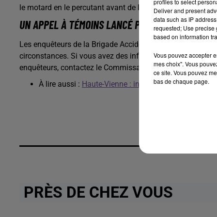
profiles to select person
le motard en le percutant avant de la faire chuter.
Deliver and present adv
data such as IP address 
UN APPEL À TÉMOINS LANCÉ PAR LA POLICE
requested; Use precise g
based on information tra
Les enquêteurs de la Brigade Accident de Limoges
cherch
Vous pouvez accepter en 
circonstances. Si vous avez des informations permettant d'é
mes choix". Vous pouvez
enquêteurs, contactez le Commissariat de Police de Lim
ce site. Vous pouvez met
bas de chaque page.
À lire aussi :
Haute-Vienne : interpellation de quatre 
PRÈS DE CHEZ VOUS