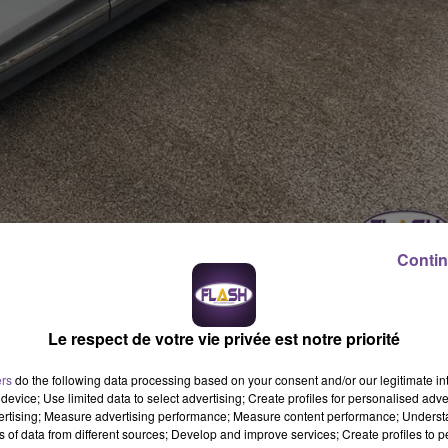
Contin
ice de Limoges au 05 55 14 31 50 ou 31 39.
Ce mardi 18 juin
, au niveau du rond-point de « Tarz en Arbre » à Limoges (rond-
Le respect de votre vie privée est notre priorité
rt Schuman), entre un camion citerne et une moto de type 125.
ers
do the following data processing based on your consent and/or our legitimate int
device; Use limited data to select advertising; Create profiles for personalised adver
essé,
a été pris en charge par les pompiers et transporté aux
vertising; Measure advertising performance; Measure content performance; Unders
ns of data from different sources; Develop and improve services; Create profiles to 
e camion aurait pris le rond-point un peu large et aurait surpri