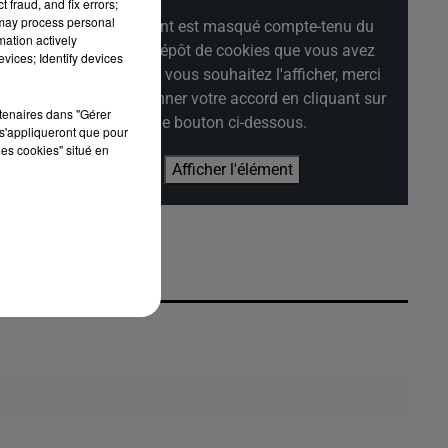
 fraud, and fix errors;
 may process personal
Cet élément est masqué compte-tenu du
mation actively
refus du dépôt de cookies que vous avez
vices; Identify devices
exprimé. Si vous souhaitez l'afficher, merci
de nous donner votre accord en cliquant sur
rtenaires dans "Gérer
es
le bouton ci-dessous.
s'appliqueront que pour
les cookies" situé en
Afficher l'élément