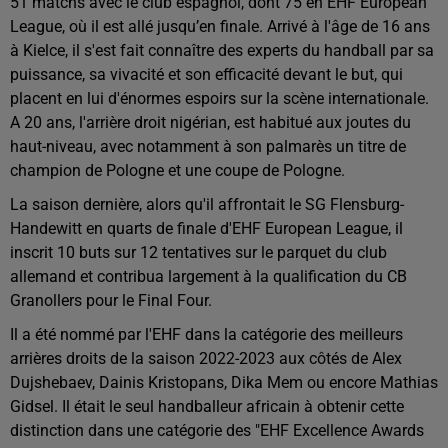
51 matchs avec le club espagnol, dont 75 en EHF European
League, où il est allé jusqu’en finale. Arrivé à l'âge de 16 ans
à Kielce, il s'est fait connaître des experts du handball par sa
puissance, sa vivacité et son efficacité devant le but, qui
placent en lui d'énormes espoirs sur la scène internationale.
A 20 ans, l'arrière droit nigérian, est habitué aux joutes du
haut-niveau, avec notamment à son palmarès un titre de
champion de Pologne et une coupe de Pologne.
La saison dernière, alors qu'il affrontait le SG Flensburg-
Handewitt en quarts de finale d'EHF European League, il
inscrit 10 buts sur 12 tentatives sur le parquet du club
allemand et contribua largement à la qualification du CB
Granollers pour le Final Four.
Il a été nommé par l'EHF dans la catégorie des meilleurs
arrières droits de la saison 2022-2023 aux côtés de Alex
Dujshebaev, Dainis Kristopans, Dika Mem ou encore Mathias
Gidsel. Il était le seul handballeur africain à obtenir cette
distinction dans une catégorie des "EHF Excellence Awards