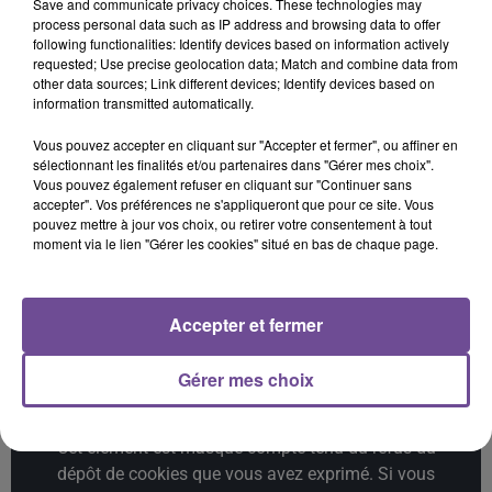
Save and communicate privacy choices. These technologies may
process personal data such as IP address and browsing data to offer
TAME IMPALA, JENNIE
ULTRA NATE, HUGEL,
OFENBACH
following functionalities: Identify devices based on information actively
Dracula (jennie Remix
Four To The Floor
IMAEL ANGEL
requested; Use precise geolocation data; Match and combine data from
- Boys Noize Disko
Movin' To The Sun
other data sources; Link different devices; Identify devices based on
Version)
(extended Mix)
information transmitted automatically.
20h47
20h47
20h44
20h44
20h38
20h38
Vous pouvez accepter en cliquant sur "Accepter et fermer", ou affiner en
sélectionnant les finalités et/ou partenaires dans "Gérer mes choix".
Vous pouvez également refuser en cliquant sur "Continuer sans
accepter". Vos préférences ne s'appliqueront que pour ce site. Vous
pouvez mettre à jour vos choix, ou retirer votre consentement à tout
moment via le lien "Gérer les cookies" situé en bas de chaque page.
RICK TONIC
KIM KAY
OGAZUMU
Ibiza Life
Summer Again
Les Yeux De Laura -
Single
Accepter et fermer
Gérer mes choix
Cet élément est masqué compte-tenu du refus du
dépôt de cookies que vous avez exprimé. Si vous