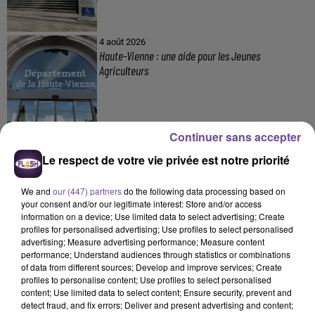
4 août 2026
Haute-Vienne : une aide pour les Jeunes
Agriculteurs
Continuer sans accepter
Le respect de votre vie privée est notre priorité
DERNIERS TITRES
We and
our (447) partners
do the following data processing based on
your consent and/or our legitimate interest: Store and/or access
information on a device; Use limited data to select advertising; Create
profiles for personalised advertising; Use profiles to select personalised
advertising; Measure advertising performance; Measure content
20h58
20h58
20h53
20h53
20h50
20h50
performance; Understand audiences through statistics or combinations
of data from different sources; Develop and improve services; Create
profiles to personalise content; Use profiles to select personalised
content; Use limited data to select content; Ensure security, prevent and
detect fraud, and fix errors; Deliver and present advertising and content;