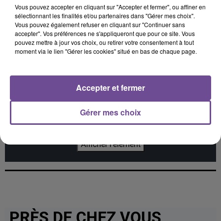
Vous pouvez accepter en cliquant sur "Accepter et fermer", ou affiner en
sélectionnant les finalités et/ou partenaires dans "Gérer mes choix".
SAMURAI JAY
TAYLOR SWIFT
KATSEYE
Vous pouvez également refuser en cliquant sur "Continuer sans
Obsesion
Elizabeth Taylor
Gabriela
accepter". Vos préférences ne s'appliqueront que pour ce site. Vous
pouvez mettre à jour vos choix, ou retirer votre consentement à tout
moment via le lien "Gérer les cookies" situé en bas de chaque page.
Cet élément est masqué compte-tenu du refus du
Accepter et fermer
dépôt de cookies que vous avez exprimé. Si vous
souhaitez l'afficher, merci de nous donner votre accord
Gérer mes choix
en cliquant sur le bouton ci-dessous.
Afficher l'élément
PRÈS DE CHEZ VOUS