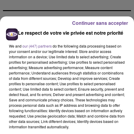
Continuer sans accepter
DERNIERS TITRES
Le respect de votre vie privée est notre priorité
We and
our (447) partners
do the following data processing based on
21h28
21h28
21h26
21h26
21h23
21h23
your consent and/or our legitimate interest: Store and/or access
information on a device; Use limited data to select advertising; Create
profiles for personalised advertising; Use profiles to select personalised
advertising; Measure advertising performance; Measure content
performance; Understand audiences through statistics or combinations
of data from different sources; Develop and improve services; Create
profiles to personalise content; Use profiles to select personalised
LEWIS CAPALDI
ALEX WARREN
CAMERON WHITCOMB
content; Use limited data to select content; Ensure security, prevent and
Almost
Fever Dream
Medusa
detect fraud, and fix errors; Deliver and present advertising and content;
Save and communicate privacy choices. These technologies may
process personal data such as IP address and browsing data to offer
21h20
21h20
21h16
21h16
21h13
21h13
following functionalities: Identify devices based on information actively
requested; Use precise geolocation data; Match and combine data from
other data sources; Link different devices; Identify devices based on
information transmitted automatically.