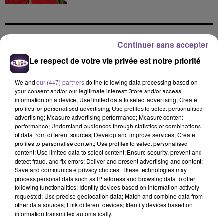
Continuer sans accepter
DERNIERS TITRES
Le respect de votre vie privée est notre priorité
We and
our (447) partners
do the following data processing based on
7h18
7h18
7h14
7h14
7h09
7h09
your consent and/or our legitimate interest: Store and/or access
information on a device; Use limited data to select advertising; Create
profiles for personalised advertising; Use profiles to select personalised
advertising; Measure advertising performance; Measure content
performance; Understand audiences through statistics or combinations
of data from different sources; Develop and improve services; Create
profiles to personalise content; Use profiles to select personalised
Mentissa
SHAKIRA FEAT. BURNA
COLDPLAY
content; Use limited data to select content; Ensure security, prevent and
Mamma Mia
We Pray
BOY
detect fraud, and fix errors; Deliver and present advertising and content;
Dai Dai
Save and communicate privacy choices. These technologies may
process personal data such as IP address and browsing data to offer
following functionalities: Identify devices based on information actively
7h04
7h04
6h57
6h57
6h54
6h54
requested; Use precise geolocation data; Match and combine data from
other data sources; Link different devices; Identify devices based on
information transmitted automatically.