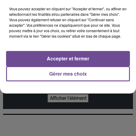
Vous pouvez accepter en cliquant sur "Accepter et fermer", ou affiner en
sélectionnant les finalités et/ou partenaires dans "Gérer mes choix".
Vous pouvez également refuser en cliquant sur "Continuer sans
ORIA
ED SHEERAN
LADY GAGA
accepter". Vos préférences ne s'appliqueront que pour ce site. Vous
Soirée Mondaine
Camera
Paparazzi
pouvez mettre à jour vos choix, ou retirer votre consentement à tout
moment via le lien "Gérer les cookies" situé en bas de chaque page.
Accepter et fermer
Cet élément est masqué compte-tenu du refus du
dépôt de cookies que vous avez exprimé. Si vous
Gérer mes choix
souhaitez l'afficher, merci de nous donner votre accord
en cliquant sur le bouton ci-dessous.
Afficher l'élément