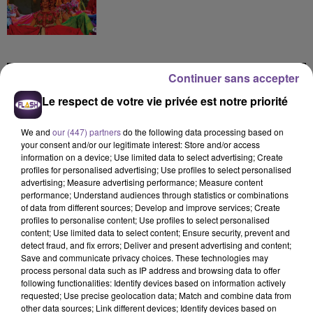
Continuer sans accepter
DERNIERS TITRES
Le respect de votre vie privée est notre priorité
We and
our (447) partners
do the following data processing based on
your consent and/or our legitimate interest: Store and/or access
5h00
5h00
4h56
4h56
4h53
4h53
information on a device; Use limited data to select advertising; Create
profiles for personalised advertising; Use profiles to select personalised
advertising; Measure advertising performance; Measure content
performance; Understand audiences through statistics or combinations
of data from different sources; Develop and improve services; Create
profiles to personalise content; Use profiles to select personalised
content; Use limited data to select content; Ensure security, prevent and
detect fraud, and fix errors; Deliver and present advertising and content;
TAME IMPALA
RIVIERA
MILEY CYRUS
Dracula
She Doesn't Mind
Dream As One (from
Save and communicate privacy choices. These technologies may
Avatar Fire And Ash)
process personal data such as IP address and browsing data to offer
following functionalities: Identify devices based on information actively
requested; Use precise geolocation data; Match and combine data from
4h49
4h49
4h47
4h47
4h45
4h45
other data sources; Link different devices; Identify devices based on