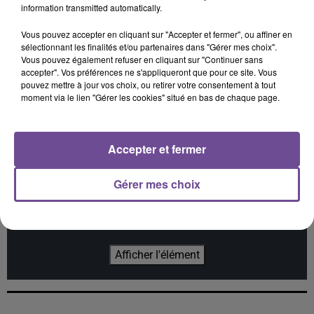
information transmitted automatically.
Vous pouvez accepter en cliquant sur "Accepter et fermer", ou affiner en
sélectionnant les finalités et/ou partenaires dans "Gérer mes choix".
Vous pouvez également refuser en cliquant sur "Continuer sans
accepter". Vos préférences ne s'appliqueront que pour ce site. Vous
NICO
MANON LISA
Lost Frequencies
pouvez mettre à jour vos choix, ou retirer votre consentement à tout
Am I Wrong
Le Petit Peìcheur
Reality
moment via le lien "Gérer les cookies" situé en bas de chaque page.
Accepter et fermer
Cet élément est masqué compte-tenu du refus du
Gérer mes choix
dépôt de cookies que vous avez exprimé. Si vous
souhaitez l'afficher, merci de nous donner votre accord
en cliquant sur le bouton ci-dessous.
Afficher l'élément