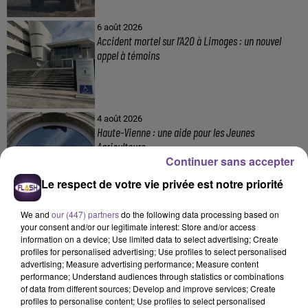
6 août 2026
Accident mortel sur l’A20 à Limoges : un nouvel
appel à témoins
4 août 2026
Haute-Vienne : une aide pour les Jeunes
Agriculteurs
Continuer sans accepter
Le respect de votre vie privée est notre priorité
We and
our (447) partners
do the following data processing based on
your consent and/or our legitimate interest: Store and/or access
information on a device; Use limited data to select advertising; Create
profiles for personalised advertising; Use profiles to select personalised
DERNIERS TITRES
advertising; Measure advertising performance; Measure content
performance; Understand audiences through statistics or combinations
of data from different sources; Develop and improve services; Create
profiles to personalise content; Use profiles to select personalised