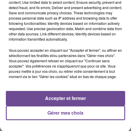
content; Use limited data to select content; Ensure security, prevent and
11h13
11h13
11h10
11h10
11h07
11h07
detect fraud, and fix errors; Deliver and present advertising and content;
Save and communicate privacy choices. These technologies may
process personal data such as IP address and browsing data to offer
following functionalities: Identify devices based on information actively
requested; Use precise geolocation data; Match and combine data from
other data sources; Link different devices; Identify devices based on
information transmitted automatically.
BRUNO MARS
KATSEYE
PIERRE GARNIER
I Just Might
Gabriela
Nous On Sait
Vous pouvez accepter en cliquant sur "Accepter et fermer", ou affiner en
sélectionnant les finalités et/ou partenaires dans "Gérer mes choix".
11h03
11h03
10h57
10h57
10h54
10h54
Vous pouvez également refuser en cliquant sur "Continuer sans
accepter". Vos préférences ne s'appliqueront que pour ce site. Vous
pouvez mettre à jour vos choix, ou retirer votre consentement à tout
moment via le lien "Gérer les cookies" situé en bas de chaque page.
Accepter et fermer
SHAKIRA FEAT. BURNA
PIERRE DE MAERE
KYGO FEAT. AVA MAX
Je Pense À Vous
Whatever
BOY
Dai Dai
Gérer mes choix