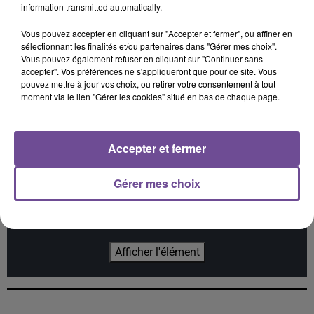
information transmitted automatically.
Vous pouvez accepter en cliquant sur "Accepter et fermer", ou affiner en
sélectionnant les finalités et/ou partenaires dans "Gérer mes choix".
ARIANA GRANDE FEAT.
MILEY CYRUS
SEVDALIZA, PABLLO
Vous pouvez également refuser en cliquant sur "Continuer sans
Dream As One (from
KENDJI GIRAC
VITTAR, YSEULT
Avatar Fire And Ash)
accepter". Vos préférences ne s'appliqueront que pour ce site. Vous
One Last Time
Alibi
(attends-Moi)
pouvez mettre à jour vos choix, ou retirer votre consentement à tout
moment via le lien "Gérer les cookies" situé en bas de chaque page.
Accepter et fermer
Cet élément est masqué compte-tenu du refus du
Gérer mes choix
dépôt de cookies que vous avez exprimé. Si vous
souhaitez l'afficher, merci de nous donner votre accord
en cliquant sur le bouton ci-dessous.
Afficher l'élément