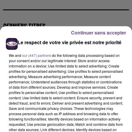
DERNIERS TITRES
Continuer sans accepter
Le respect de votre vie privée est notre priorité
10h41
10h41
10h37
10h37
10h34
10h34
We and
our (447) partners
do the following data processing based on
your consent and/or our legitimate interest: Store and/or access
information on a device; Use limited data to select advertising; Create
profiles for personalised advertising; Use profiles to select personalised
advertising; Measure advertising performance; Measure content
performance; Understand audiences through statistics or combinations
DAVID GUETTA FEAT.
ZAHO FEAT. MC SOLAAR
TIBZ, MIKE DEMERO,
of data from different sources; Develop and improve services; Create
Comme Caroline
NICKI MINAJ ET FLO
ZAGATA
profiles to personalise content; Use profiles to select personalised
Take Me Away
RIDA
content; Use limited data to select content; Ensure security, prevent and
Where Them Girls At
detect fraud, and fix errors; Deliver and present advertising and content;
Save and communicate privacy choices. These technologies may
process personal data such as IP address and browsing data to offer
10h31
10h31
10h28
10h28
10h19
10h19
following functionalities: Identify devices based on information actively
requested; Use precise geolocation data; Match and combine data from
other data sources; Link different devices; Identify devices based on